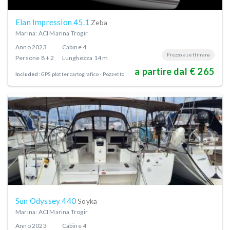
Elan Impression 45.1
Zeba
Marina: ACI Marina Trogir
Anno
2023
Cabine
4
Prezzo a settimana
Persone
8 + 2
Lunghezza
14 m
a partire dal € 265
Included:
GPS plotter cartografico - Pozzetto
Sun Odyssey 440
Soyka
Marina: ACI Marina Trogir
Anno
2023
Cabine
4