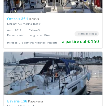
Oceanis 35.1
Kolibri
Marina: ACI Marina Trogir
Anno
2019
Cabine
3
Prezzo a settimana
Persone
6 + 1
Lunghezza
10 m
a partire dal € 150
Included:
GPS plotter cartografico - Pozzetto
Bavaria C38
Papagena