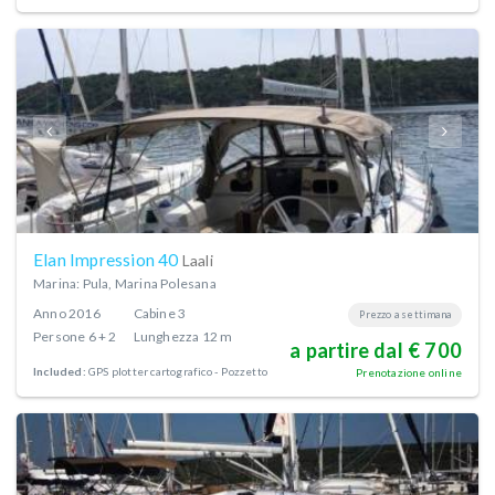
Elan Impression 40
Laali
Marina: Pula, Marina Polesana
Anno
2016
Cabine
3
Prezzo a settimana
Persone
6 + 2
Lunghezza
12 m
a partire dal € 700
Included:
GPS plotter cartografico - Pozzetto
Prenotazione online