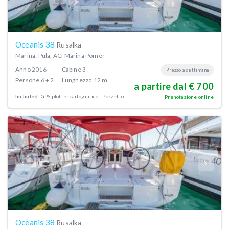
Oceanis 38
Rusalka
Marina: Pula, ACI Marina Pomer
Anno
2016
Cabine
3
Prezzo a settimana
Persone
6 + 2
Lunghezza
12 m
a partire dal € 700
Included:
GPS plotter cartografico - Pozzetto
Prenotazione online
Oceanis 38
Rusalka