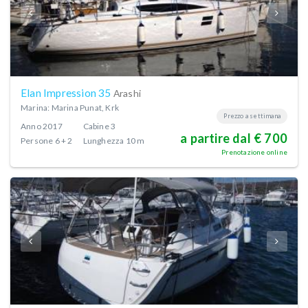
Elan Impression 35
Arashi
Marina: Marina Punat, Krk
Prezzo a settimana
Anno
2017
Cabine
3
a partire dal € 700
Persone
6 + 2
Lunghezza
10 m
Prenotazione online