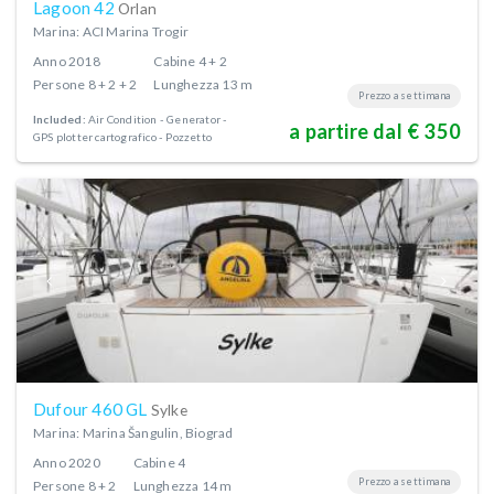
Lagoon 42
Orlan
Marina: ACI Marina Trogir
Anno
2018
Cabine
4 + 2
Persone
8 + 2 + 2
Lunghezza
13 m
Prezzo a settimana
Included:
Air Condition
Generator
a partire dal € 350
GPS plotter cartografico - Pozzetto
Dufour 460 GL
Sylke
Marina: Marina Šangulin, Biograd
Anno
2020
Cabine
4
Prezzo a settimana
Persone
8 + 2
Lunghezza
14 m