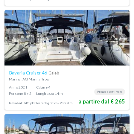
Bavaria Cruiser 46
Galeb
Marina: ACI Marina Trogir
Anno
2021
Cabine
4
Prezzo a settimana
Persone
8 + 2
Lunghezza
14 m
a partire dal € 265
Included:
GPS plotter cartografico - Pozzetto