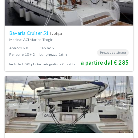
Bavaria Cruiser 51
Ivolga
Marina: ACI Marina Trogir
Anno
2020
Cabine
5
Prezzo a settimana
Persone
10 + 2
Lunghezza
16 m
a partire dal € 285
Included:
GPS plotter cartografico - Pozzetto