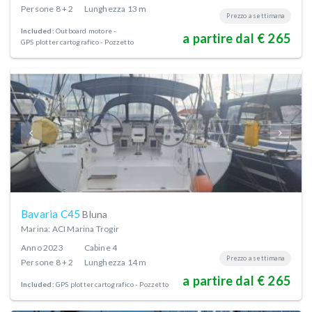
Persone
8 + 2
Lunghezza
13 m
Prezzo a settimana
Included:
Outboard motore
a partire dal € 265
GPS plotter cartografico - Pozzetto
Bavaria C45
Bluna
Marina: ACI Marina Trogir
Anno
2023
Cabine
4
Prezzo a settimana
Persone
8 + 2
Lunghezza
14 m
a partire dal € 265
Included:
GPS plotter cartografico - Pozzetto