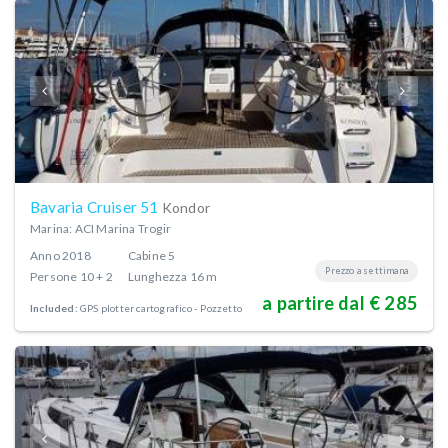
Bavaria Cruiser 51
Kondor
Marina: ACI Marina Trogir
Anno
2018
Cabine
5
Prezzo a settimana
Persone
10 + 2
Lunghezza
16 m
a partire dal € 285
Included:
GPS plotter cartografico - Pozzetto