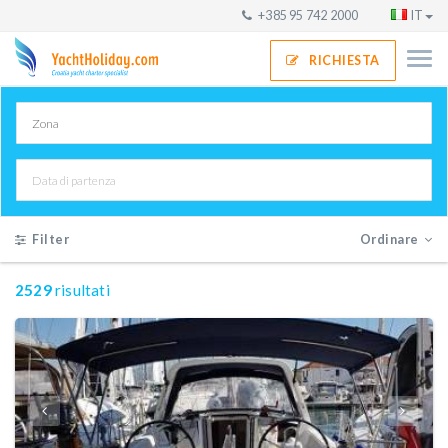
+385 95 742 2000
IT
RICHIESTA
Filter
Ordinare
2529
risultati