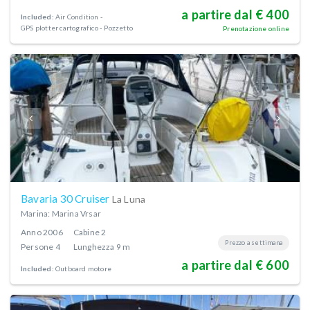
a partire dal € 400
Included:
Air Condition
GPS plotter cartografico - Pozzetto
Prenotazione online
Bavaria 30 Cruiser
La Luna
Marina: Marina Vrsar
Anno
2006
Cabine
2
Prezzo a settimana
Persone
4
Lunghezza
9 m
a partire dal € 600
Included:
Outboard motore