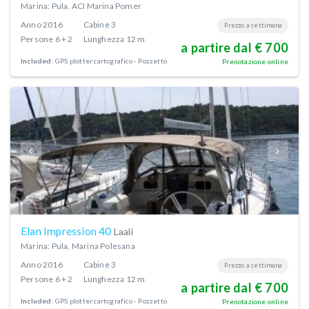
Marina: Pula, ACI Marina Pomer
Anno
2016
Cabine
3
Prezzo a settimana
Persone
6 + 2
Lunghezza
12 m
a partire dal € 700
Included:
GPS plotter cartografico - Pozzetto
Prenotazione online
Elan Impression 40
Laali
Marina: Pula, Marina Polesana
Anno
2016
Cabine
3
Prezzo a settimana
Persone
6 + 2
Lunghezza
12 m
a partire dal € 700
Included:
GPS plotter cartografico - Pozzetto
Prenotazione online