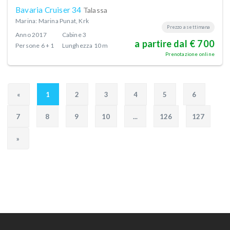
Bavaria Cruiser 34
Talassa
Marina: Marina Punat, Krk
Prezzo a settimana
Anno
2017
Cabine
3
a partire dal € 700
Persone
6 + 1
Lunghezza
10 m
Prenotazione online
«
1
2
3
4
5
6
7
8
9
10
...
126
127
»