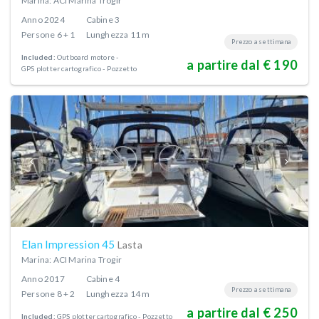
Marina: ACI Marina Trogir
Anno
2024
Cabine
3
Persone
6 + 1
Lunghezza
11 m
Prezzo a settimana
Included:
Outboard motore
a partire dal € 190
GPS plotter cartografico - Pozzetto
Elan Impression 45
Lasta
Marina: ACI Marina Trogir
Anno
2017
Cabine
4
Prezzo a settimana
Persone
8 + 2
Lunghezza
14 m
a partire dal € 250
Included:
GPS plotter cartografico - Pozzetto