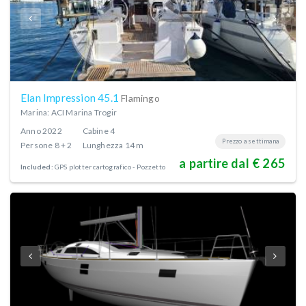
Elan Impression 45.1
Flamingo
Marina: ACI Marina Trogir
Anno
2022
Cabine
4
Prezzo a settimana
Persone
8 + 2
Lunghezza
14 m
a partire dal € 265
Included:
GPS plotter cartografico - Pozzetto