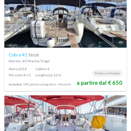
Cobra 41
Strizh
Marina: ACI Marina Trogir
Anno
2016
Cabine
4
Prezzo a settimana
Persone
8 + 2
Lunghezza
12 m
a partire dal € 650
Included:
GPS plotter cartografico - Pozzetto