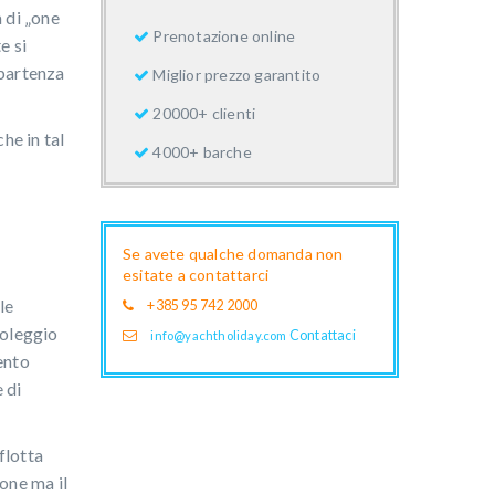
à di „one
Prenotazione online
e si
 partenza
Miglior prezzo garantito
20000+ clienti
he in tal
4000+ barche
Se avete qualche domanda non
esitate a contattarci
le
+385 95 742 2000
noleggio
Contattaci
info@yachtholiday.com
ento
 di
flotta
ione ma il