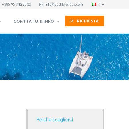
+385 95 742 2000
info@yachtholiday.com
IT
RICHIESTA
CONTTATO & INFO
Perche sceglierci