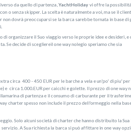
diverso da quello di partenza,
YachtHoliday
vi offre la possibilit
con o senza skipper. La scelta è naturalmente a voi, ma se il client
r non dovrà preoccuparsi se la barca sarebbe tornata in base di
i.
o di organizzare il Suo viaggio verso le proprie idee e desideri, e c
ata. Se decide di scegliereil one way nolegio speriamo che sia
tra circa 400 - 450 EUR per le barche a vela e un'po' di piu' per 
 e circa 1.000.EUR per caicchi e golette. Il prezzo di one way 
 allamarina di partenza e il consumo di carburante per il trasferim
 way charter spesso non include il prezzo dell'ormeggio nella base
ggio. Solo alcuni società di charter che hanno distribuito la Sua 
 servizio. A Sua richiesta la barca si può affittare in one way opz