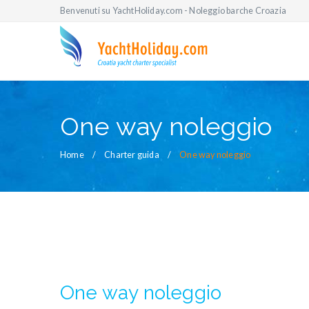
Benvenuti su YachtHoliday.com - Noleggio barche Croazia
One way noleggio
Home
Charter guida
One way noleggio
One way noleggio