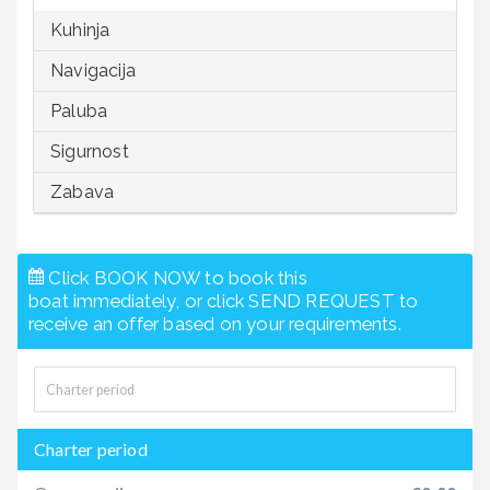
Kuhinja
Navigacija
Paluba
Sigurnost
Zabava
Click BOOK NOW to book this
boat immediately, or click SEND REQUEST to
receive an offer based on your requirements.
Charter period