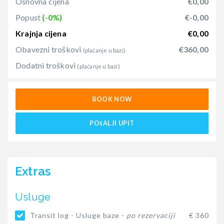
Osnovna cijena
€0,00
Popust
(-0%)
€-0,00
Krajnja cijena
€0,00
Obavezni troškovi
€360,00
(plaćanje u bazi)
Dodatni troškovi
(plaćanje u bazi)
BOOK NOW
POšALJI UPIT
Extras
Usluge
Transit log - Usluge baze -
po rezervaciji
€ 360