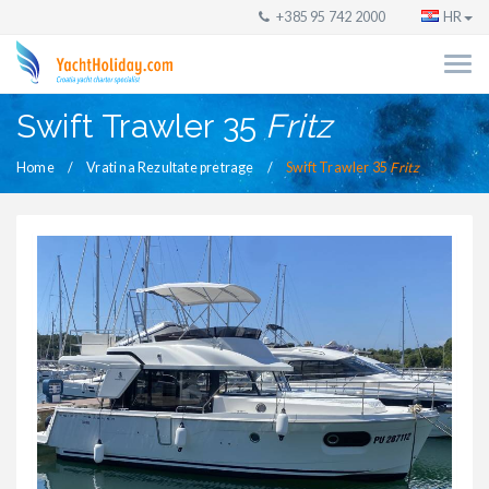
+385 95 742 2000
HR
Swift Trawler 35
Fritz
Home
Vrati na Rezultate pretrage
Swift Trawler 35
Fritz