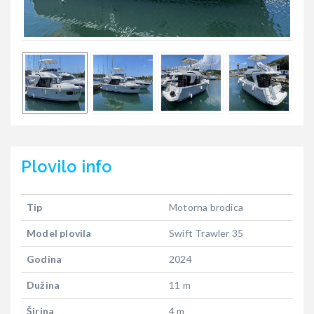
Plovilo
info
Tip
Motorna brodica
Model plovila
Swift Trawler 35
Godina
2024
Dužina
11 m
Širina
4 m