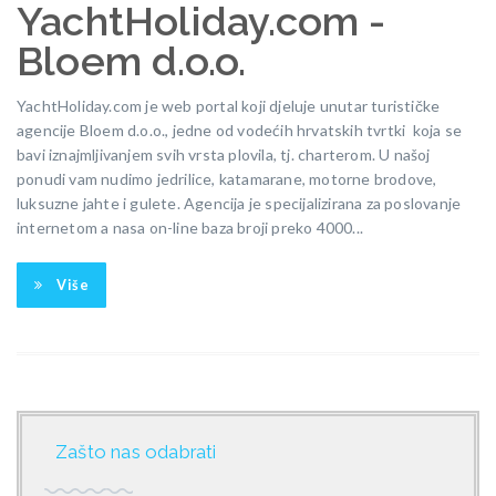
YachtHoliday.com -
Bloem d.o.o.
YachtHoliday.com je web portal koji djeluje unutar turističke
agencije Bloem d.o.o., jedne od vodećih hrvatskih tvrtki koja se
bavi iznajmljivanjem svih vrsta plovila, tj. charterom. U našoj
ponudi vam nudimo jedrilice, katamarane, motorne brodove,
luksuzne jahte i gulete. Agencija je specijalizirana za poslovanje
internetom a nasa on-line baza broji preko 4000...
Više
Zašto nas odabrati