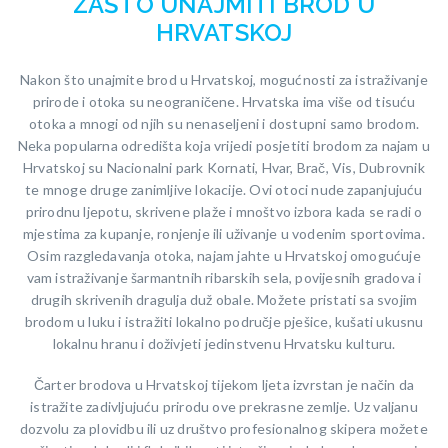
ZAŠTO UNAJMITI BROD U
HRVATSKOJ
Nakon što unajmite brod u Hrvatskoj, mogućnosti za istraživanje
prirode i otoka su neograničene. Hrvatska ima više od tisuću
otoka a mnogi od njih su nenaseljeni i dostupni samo brodom.
Neka popularna odredišta koja vrijedi posjetiti brodom za najam u
Hrvatskoj su Nacionalni park Kornati, Hvar, Brač, Vis, Dubrovnik
te mnoge druge zanimljive lokacije. Ovi otoci nude zapanjujuću
prirodnu ljepotu, skrivene plaže i mnoštvo izbora kada se radi o
mjestima za kupanje, ronjenje ili uživanje u vodenim sportovima.
Osim razgledavanja otoka, najam jahte u Hrvatskoj omogućuje
vam istraživanje šarmantnih ribarskih sela, povijesnih gradova i
drugih skrivenih dragulja duž obale. Možete pristati sa svojim
brodom u luku i istražiti lokalno područje pješice, kušati ukusnu
lokalnu hranu i doživjeti jedinstvenu Hrvatsku kulturu.
Čarter brodova u Hrvatskoj tijekom ljeta izvrstan je način da
istražite zadivljujuću prirodu ove prekrasne zemlje. Uz valjanu
dozvolu za plovidbu ili uz društvo profesionalnog skipera možete