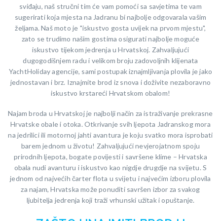
sviđaju, naš stručni tim će vam pomoći sa savjetima te vam
sugerirati koja mjesta na Jadranu bi najbolje odgovarala vašim
željama. Naš moto je "iskustvo gosta uvijek na prvom mjestu",
zato se trudimo našim gostima osigurati najbolje moguće
iskustvo tijekom jedrenja u Hrvatskoj. Zahvaljujući
dugogodišnjem radu i velikom broju zadovoljnih klijenata
YachtHoliday agencije, sami postupak iznajmljivanja plovila je jako
jednostavan i brz. Iznajmite brod iz snova i doživite nezaboravno
iskustvo krstareći Hrvatskom obalom!
Najam broda u Hrvatskoj je najbolji način za istraživanje prekrasne
Hrvatske obale i otoka. Otkrivanje svih ljepota Jadranskog mora
na jedrilici ili motornoj jahti avantura je koju svatko mora isprobati
barem jednom u životu! Zahvaljujući nevjerojatnom spoju
prirodnih ljepota, bogate povijesti i savršene klime – Hrvatska
obala nudi avanturu i iskustvo kao nigdje drugdje na svijetu. S
jednom od najvećih čarter flota u svijetu i najvećim izboru plovila
za najam, Hrvatska može ponuditi savršen izbor za svakog
ljubitelja jedrenja koji traži vrhunski užitak i opuštanje.