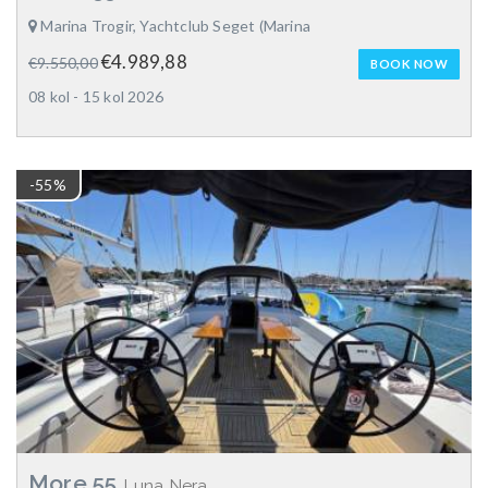
Marina Trogir, Yachtclub Seget (Marina
€4.989,88
€9.550,00
BOOK NOW
08 kol - 15 kol 2026
-55%
More 55
Luna Nera