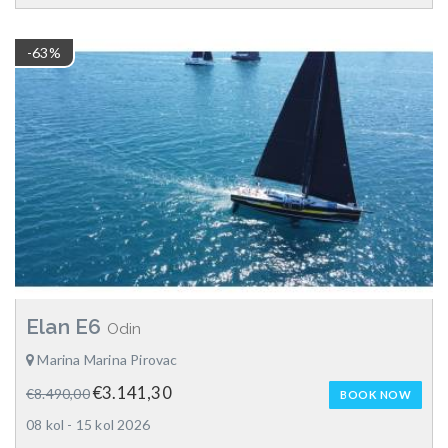
-63%
Elan E6
Odin
Marina Marina Pirovac
€3.141,30
€8.490,00
BOOK NOW
08 kol - 15 kol 2026