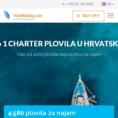
+385 95 742 2000
HR
BRZI UPIT
 1 CHARTER PLOVILA U HRVATS
V
i
š
e
o
d
4
0
0
0
p
l
o
v
i
l
a
r
a
s
p
o
l
o
ž
i
v
o
z
a
n
a
j
a
m
4.580
plovila za najam