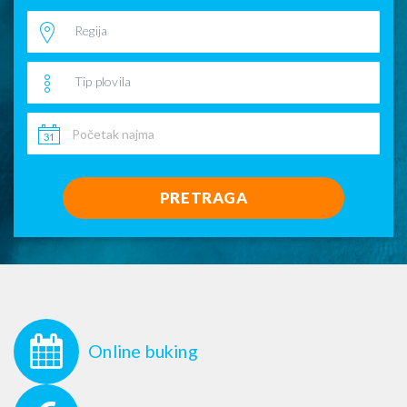
Regija
Tip plovila
PRETRAGA
Online buking