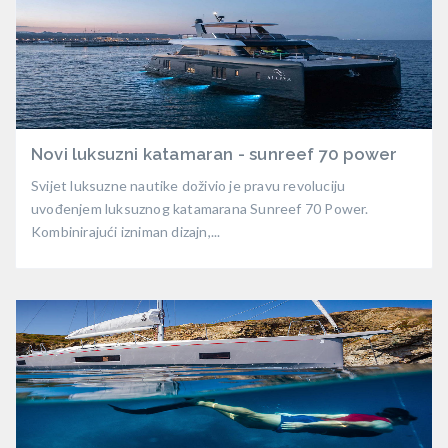
Novi luksuzni katamaran - sunreef 70 power
Svijet luksuzne nautike doživio je pravu revoluciju
uvođenjem luksuznog katamarana Sunreef 70 Power.
Kombinirajući izniman dizajn,...