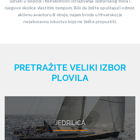
uživati ​​u slobodi i fleksibilnosti istraživanja Jadranskog mora i
njegove okolice vlastitim tempom. Bilo da želite opuštajući odmor,
aktivnu avanturu ili oboje, najam broda u Hrvatskoj je
nezaboravno iskustvo koje ne želite propustiti.
PRETRAŽITE VELIKI IZBOR
PLOVILA
JEDRILICA