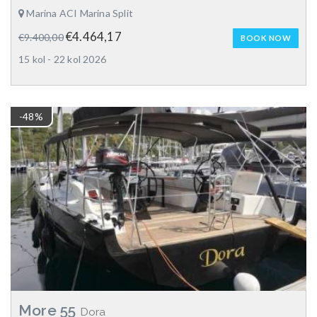
Marina ACI Marina Split
€4.464,17
€9.400,00
BOOK NOW
15 kol - 22 kol 2026
-48%
More 55
Dora