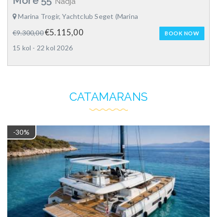
More 55
Nadja
Marina Trogir, Yachtclub Seget (Marina
€5.115,00
€9.300,00
BOOK NOW
15 kol - 22 kol 2026
CATAMARANS
-30%