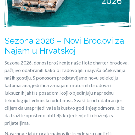
Sezona 2026 – Novi Brodovi za
Najam u Hrvatskoj
Sezona 2026. donosi proširenje naše flote charter brodova,
pažljivo odabranih kako bi zadovoljili i najviša očekivanja
naših gostiju. S ponosom predstavljamo novu selekciju
katamarana, jedrilica za najam, motornih brodova i
luksuznih jahti s posadom, koji objedinjuju naprednu
tehnologiju i vrhunsku udobnost. Svaki brod odabran je s
ciljem da unaprijedi vaše iskustvo godišnjeg odmora, bilo
da tražite opušteno obiteljsko jedrenje ili druženja s
prijateljima.
Naše nove jahte prate najnovije trendove u nautici i