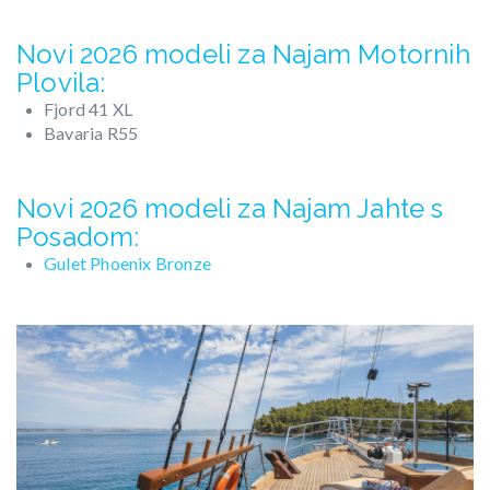
Novi 2026 modeli za Najam Motornih
Plovila:
Fjord 41 XL
Bavaria R55
Novi 2026 modeli za Najam Jahte s
Posadom:
Gulet Phoenix Bronze