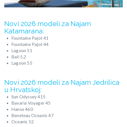
Novi 2026 modeli za Najam
Katamarana:
Fountaine Pajot 41
Fountaine Pajot 44
Lagoon 51
Bali 5.2
Lagoon 55
Novi 2026 modeli za Najam Jedrilica
u Hrvatskoj:
Sun Odyssey 415
Bavaria Voyager 45
Hanse 460
Beneteau Oceanis 47
Oceanis 52