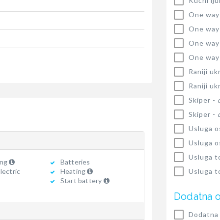
Kućni lj
One way
One way
One way
One way
Raniji uk
Raniji uk
Skiper -
Skiper -
Usluga o
Usluga o
Usluga t
ing
Batteries
Usluga t
lectric
Heating
Start battery
Dodatna 
Dodatna 