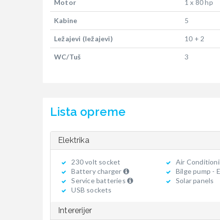
Motor
1 x 80 hp
Kabine
5
Ležajevi (ležajevi)
10 + 2
WC/Tuš
3
Lista opreme
Elektrika
230 volt socket
Air Condition
Battery charger
Bilge pump - E
Service batteries
Solar panels
USB sockets
Intererijer