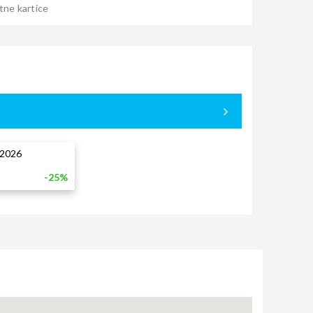
tne kartice
.2026
05.09. - 12.
Bukirano
-25%