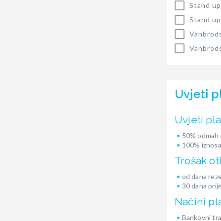
Stand up
Stand up
Vanbrods
Vanbrods
Uvjeti p
Uvjeti pl
50% odmah i
100% iznosa
Trošak ot
od dana reze
30 dana prij
Načini pl
Bankovni tr