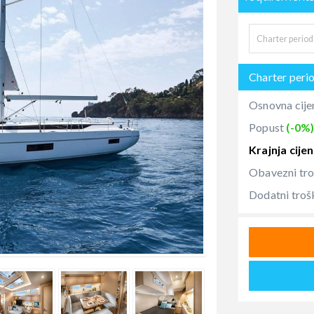
Charter peri
Osnovna cije
Popust
(-0%
Krajnja cije
Obavezni tr
Dodatni troš