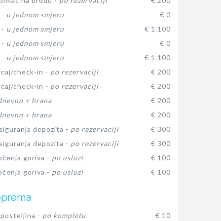
ubimac na brodu -
po rezervaciji
€ 200
 -
u jednom smjeru
€ 0
 -
u jednom smjeru
€ 1.100
 -
u jednom smjeru
€ 0
 -
u jednom smjeru
€ 1.100
rcaj/check-in -
po rezervaciji
€ 200
rcaj/check-in -
po rezervaciji
€ 200
dnevno + hrana
€ 200
dnevno + hrana
€ 200
siguranja depozita -
po rezervaciji
€ 300
siguranja depozita -
po rezervaciji
€ 300
očenja goriva -
po usluzi
€ 100
očenja goriva -
po usluzi
€ 100
oprema
posteljina -
po kompletu
€ 10