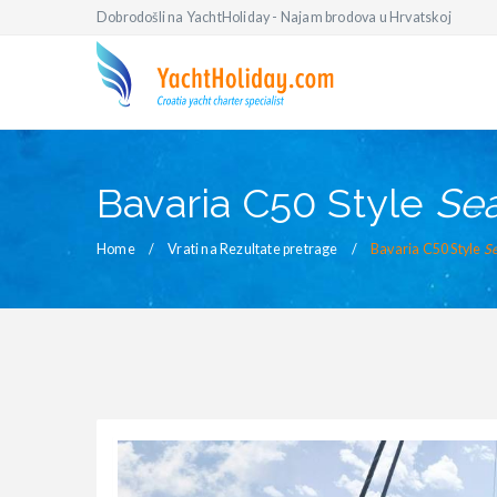
Dobrodošli na YachtHoliday - Najam brodova u Hrvatskoj
Bavaria C50 Style
Se
Home
Vrati na Rezultate pretrage
Bavaria C50 Style
S