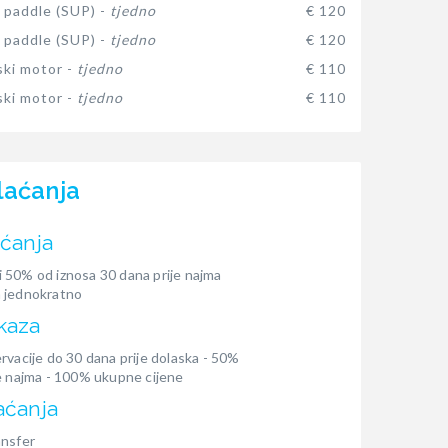
 paddle (SUP) -
tjedno
€ 120
 paddle (SUP) -
tjedno
€ 120
ki motor -
tjedno
€ 110
ki motor -
tjedno
€ 110
laćanja
aćanja
 50% od iznosa 30 dana prije najma
 jednokratno
kaza
rvacije do 30 dana prije dolaska - 50%
e najma - 100% ukupne cijene
aćanja
ansfer