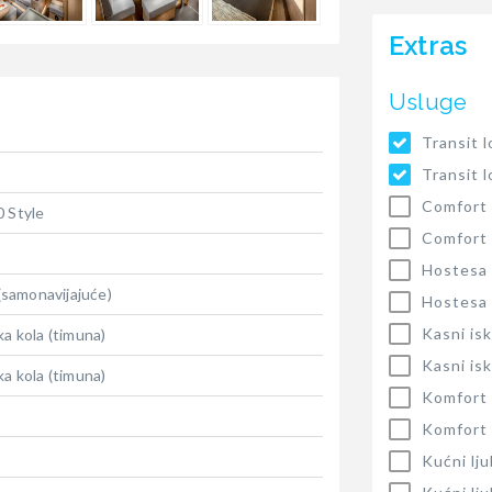
Extras
Usluge
Transit 
Transit 
Comfort
0 Style
Comfort
Hostesa
 (samonavijajuće)
Hostesa
Kasni isk
ka kola (timuna)
Kasni isk
ka kola (timuna)
Komfort 
Komfort 
Kućni lj