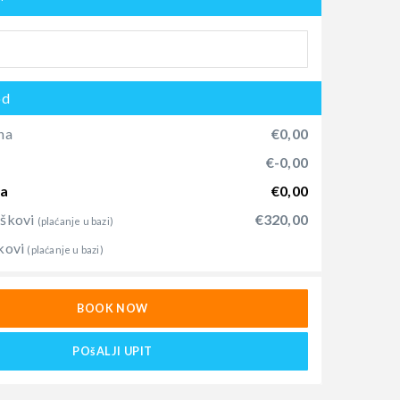
od
na
€0,00
)
€-0,00
na
€0,00
oškovi
€320,00
(plaćanje u bazi)
kovi
(plaćanje u bazi)
BOOK NOW
POšALJI UPIT