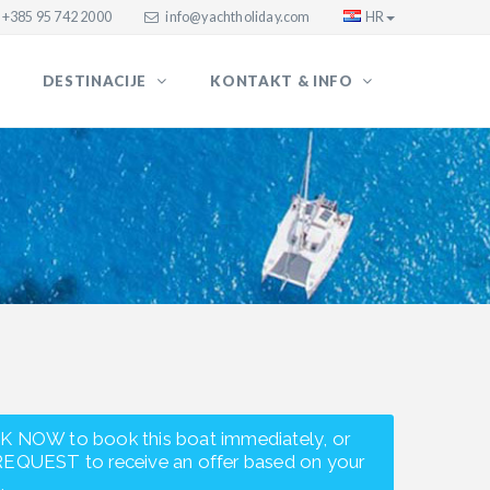
+385 95 742 2000
info@yachtholiday.com
HR
DESTINACIJE
KONTAKT & INFO
K NOW to book this boat immediately, or
REQUEST to receive an offer based on your
.