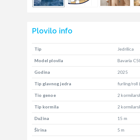
Plovilo
info
Tip
Jedrilica
Model plovila
Bavaria C5
Godina
2025
Tip glavnog jedra
furling/roll
Tio genoe
2 kormilars
Tip kormila
2 kormilars
Dužina
15 m
Širina
5 m