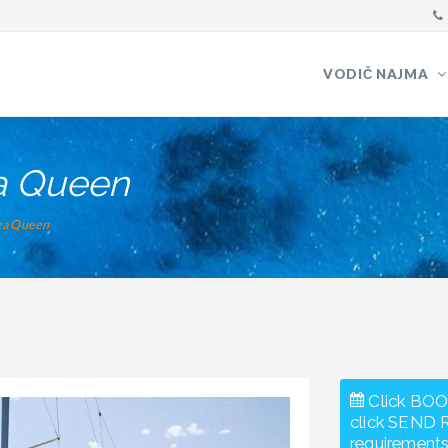
VODIČ NAJMA
a Queen
ea Queen
Click BOO
click SEND 
requirements