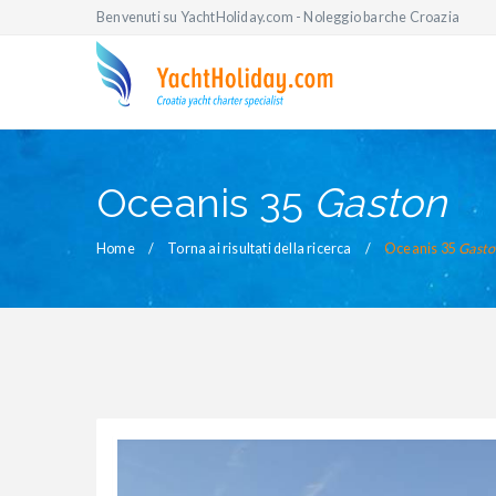
Benvenuti su YachtHoliday.com - Noleggio barche Croazia
Oceanis 35
Gaston
Home
Torna ai risultati della ricerca
Oceanis 35
Gasto