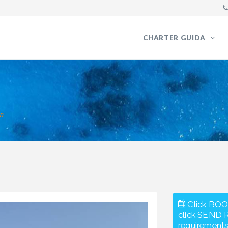
CHARTER GUIDA
n
Click BOO
click SEND 
requirements