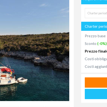
Charter peri
Prezzo base
Sconto
(-0%)
Prezzo final
Costi obblig
Costi aggiunt