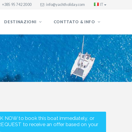
+385 95 742 2000
info@yachtholiday.com
IT
DESTINAZIONI
CONTTATO & INFO
K NOW to book this boat immediately, or
REQUEST to receive an offer based on your
.