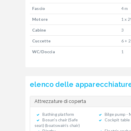
Fascio
4 m
Motore
1 x 2
Cabine
3
Cuccette
6 + 2
WC/Doccia
1
elenco delle apparecchiatur
Attrezzature di coperta
Bathing platform
Bilge pump - 
Bosun's chair (Safe
Cockpit table
seat) (boatswain's chair)
Dinghy
Electric ancho