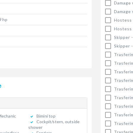
Damage 
Damage 
9 hp
Hostess
Hostess
Skipper 
Skipper 
Trasferi
Trasferi
Trasferi
Trasferi
e
Trasferi
Trasferi
Trasferi
Trasferi
Mechanic
Bimini top
Cockpit/stern, outside
Trasferi
shower
Trasferi
r windlass
Fenders