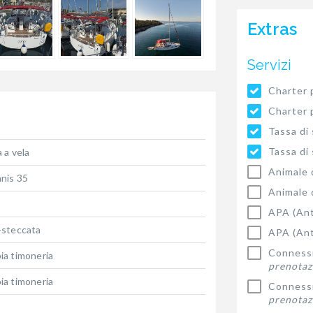
Extras
Servizi
Charter 
Charter 
Tassa di
Tassa di
 a vela
Animale 
nis 35
Animale 
APA (Ant
-steccata
APA (Ant
Connessi
ia timoneria
prenotaz
ia timoneria
Connessi
prenotaz