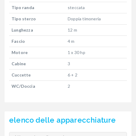
Tipo randa
steccata
Tipo sterzo
Doppia timoneria
Lunghezza
12 m
Fascio
4 m
Motore
1 x 30 hp
Cabine
3
Cuccette
6 + 2
WC/Doccia
2
elenco delle apparecchiature