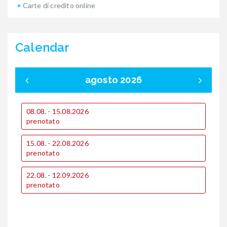
Carte di credito online
Calendar
agosto 2026
08.08. - 15.08.2026
0
prenotato
p
15.08. - 22.08.2026
1
prenotato
p
1
22.08. - 12.09.2026
€
prenotato
€
2
p