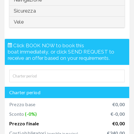
Sicurezza
Vele
Click BOOK NOW to book this
boat immediately, or click SEND REQUEST to
receive an offer based on your requirements.
Charter period
Prezzo base
€0,00
Sconto
(-0%)
€-0,00
Prezzo finale
€0,00
Costi obbligatori
€240,00
(pagabile in marina)