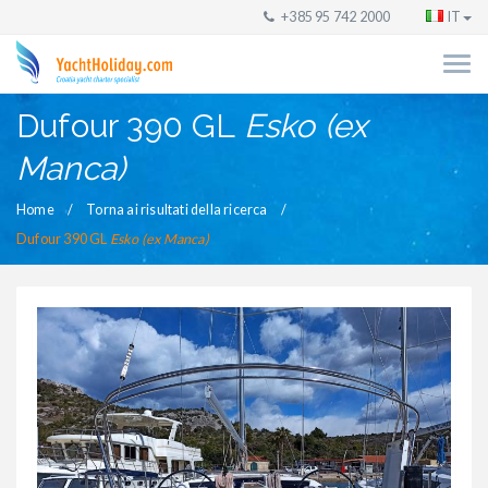
+385 95 742 2000
IT
Dufour 390 GL
Esko (ex
Manca)
Home
Torna ai risultati della ricerca
Dufour 390 GL
Esko (ex Manca)