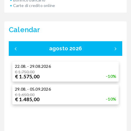
Carte di credito online
Calendar
agosto 2026
22.08. - 29.08.2026
0
€ 1.750,00
p
€ 1.575,00
-10%
1
29.08. - 05.09.2026
p
€ 1.650,00
€ 1.485,00
-10%