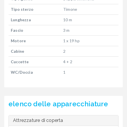
Tipo sterzo
Timone
Lunghezza
10 m
Fascio
3 m
Motore
1 x 19 hp
Cabine
2
Cuccette
4 + 2
WC/Doccia
1
elenco delle apparecchiature
Attrezzature di coperta