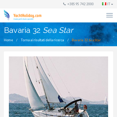
+385 95 742 2000
IT
Bavaria 32
Sea Star
Home
Torna ai risultati della ricerca
Bavaria 32
Sea Star