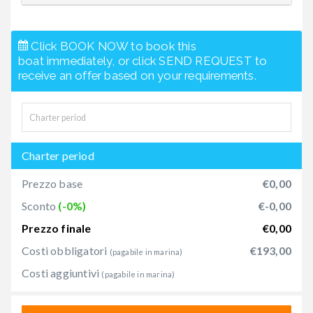
Click BOOK NOW to book this
boat immediately, or click SEND REQUEST to
receive an offer based on your requirements.
Charter period
Prezzo base
€0,00
Sconto
(-0%)
€-0,00
Prezzo finale
€0,00
Costi obbligatori
€193,00
(pagabile in marina)
Costi aggiuntivi
(pagabile in marina)