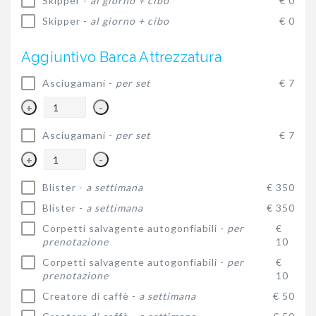
Skipper -
al giorno + cibo
€ 0
Skipper -
al giorno + cibo
€ 0
Aggiuntivo Barca Attrezzatura
Asciugamani -
per set
€ 7
+
-
Asciugamani -
per set
€ 7
+
-
Blister -
a settimana
€ 350
Blister -
a settimana
€ 350
Corpetti salvagente autogonfiabili -
per
€
prenotazione
10
Corpetti salvagente autogonfiabili -
per
€
prenotazione
10
Creatore di caffè -
a settimana
€ 50