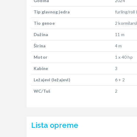
Godina
2024
Tip glavnog jedra
furling/roll
Tio genoe
2 kormilars
Dužina
11 m
Širina
4 m
Motor
1 x 40 hp
Kabine
3
Ležajevi (ležajevi)
6 + 2
WC/Tuš
2
Lista opreme