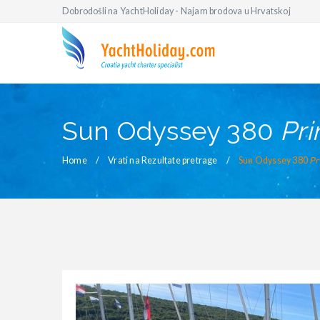
Dobrodošli na YachtHoliday - Najam brodova u Hrvatskoj
Sun Odyssey 380
Pri
Home
Vrati na Rezultate pretrage
Sun Odyssey 380
Pr