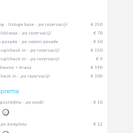
log - Usluge baze -
po rezervaciji
€ 250
čišćenje -
po rezervaciji
€ 70
a posade -
po smjeni posade
€ 50
rcaj/check-in -
po rezervaciji
€ 150
rcaj/check-in -
po rezervaciji
€ 0
dnevno + hrana
€ 190
heck-in -
po rezervaciji
€ 100
oprema
posteljina -
po osobi
€ 10
-
-
po kompletu
€ 12