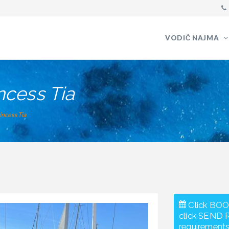
VODIČ NAJMA
ncess Tia
incess Tia
Click BOO
click SEND 
requirements