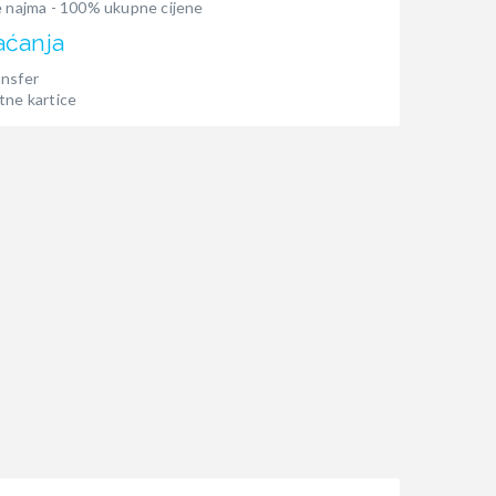
e najma - 100% ukupne cijene
aćanja
ansfer
tne kartice