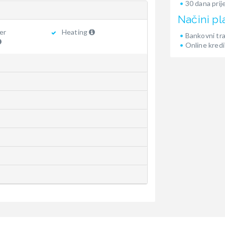
30 dana prij
Načini pl
er
Heating
Bankovni tr
Online kredi