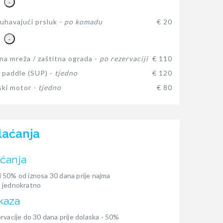
-
havajući prsluk -
po komadu
€ 20
-
na mreža / zaštitna ograda -
po rezervaciji
€ 110
 paddle (SUP) -
tjedno
€ 120
ki motor -
tjedno
€ 80
laćanja
aćanja
 50% od iznosa 30 dana prije najma
 jednokratno
kaza
rvacije do 30 dana prije dolaska - 50%