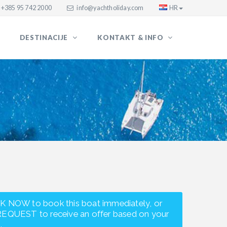
+385 95 742 2000
info@yachtholiday.com
HR
DESTINACIJE
KONTAKT & INFO
K NOW to book this boat immediately, or
REQUEST to receive an offer based on your
.