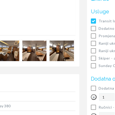
Usluge
Transit 
Dodatno 
Promjen
Raniji uk
Raniji uk
Skiper -
Sunday C
Dodatna 
Dodatna 
+
ey 380
Ručnici 