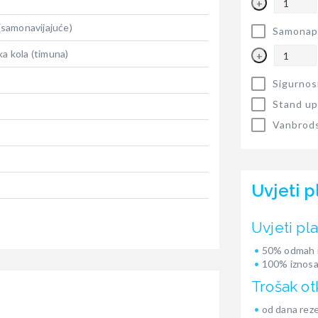
+
 (samonavijajuće)
Samonapu
ka kola (timuna)
+
Sigurnos
Stand up
Vanbrods
Uvjeti p
Uvjeti pl
50% odmah i
100% iznosa
Trošak ot
od dana reze