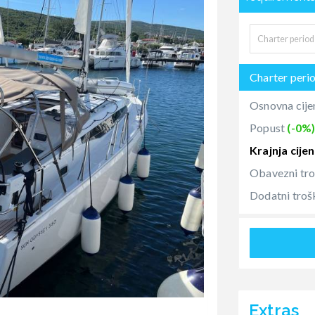
Charter peri
Osnovna cije
Popust
(-0%
Krajnja cije
Obavezni tr
Dodatni troš
Extras