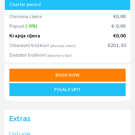
Charter period
Osnovna cijena
€0,00
Popust
(-0%)
€-0,00
Krajnja cijena
€0,00
Obavezni troškovi
€251,33
(plaćanje u bazi)
Dodatni troškovi
(plaćanje u bazi)
BOOK NOW
POšALJI UPIT
Extras
Usluge