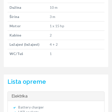
Dužina
10 m
Širina
3 m
Motor
1 x 15 hp
Kabine
2
Ležajevi (ležajevi)
4 + 2
WC/Tuš
1
Lista opreme
Elektrika
Battery charger
USB sockets