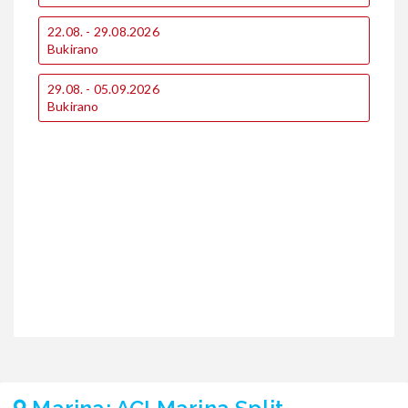
22.08. - 29.08.2026
1
Bukirano
B
29.08. - 05.09.2026
1
Bukirano
B
2
B