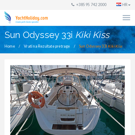
+385 95 742 2000
HR
Sun Odyssey 33i
Kiki Kiss
Home
Vrati na Rezultate pretrage
Sun Odyssey 33i
Kiki Kiss