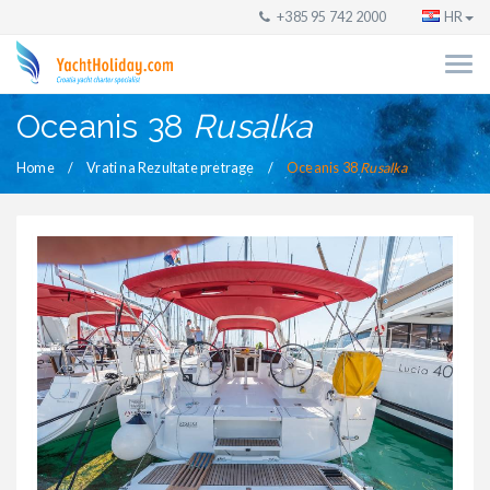
+385 95 742 2000
HR
Oceanis 38
Rusalka
Home
Vrati na Rezultate pretrage
Oceanis 38
Rusalka