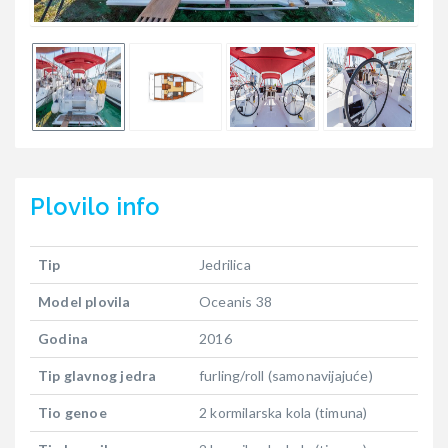
Plovilo
info
Tip
Jedrilica
Model plovila
Oceanis 38
Godina
2016
Tip glavnog jedra
furling/roll (samonavijajuće)
Tio genoe
2 kormilarska kola (timuna)