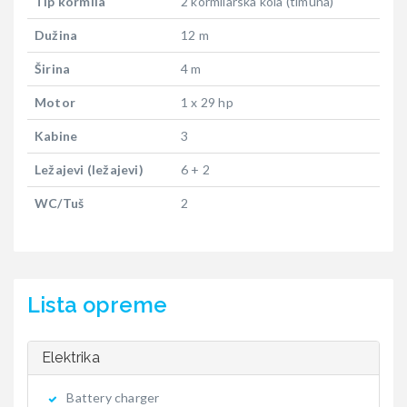
Tip kormila
2 kormilarska kola (timuna)
Dužina
12 m
Širina
4 m
Motor
1 x 29 hp
Kabine
3
Ležajevi (ležajevi)
6 + 2
WC/Tuš
2
Lista opreme
Elektrika
Battery charger