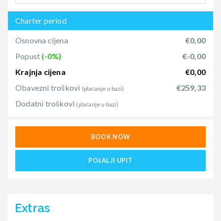
Charter period
Osnovna cijena
€0,00
Popust
(-0%)
€-0,00
Krajnja cijena
€0,00
Obavezni troškovi
€259,33
(plaćanje u bazi)
Dodatni troškovi
(plaćanje u bazi)
BOOK NOW
POšALJI UPIT
Extras