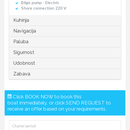
Bilge pump - Electric
Shore connection 220 V
Kuhinja
Navigacija
Paluba
Sigurnost
Udobnost
Zabava
Click BOOK NOW to book this
boat immediately, or click SEND REQUEST to
receive an offer based on your requirements.