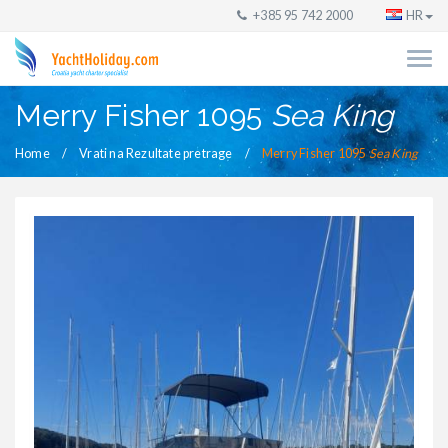
+385 95 742 2000
HR
Merry Fisher 1095
Sea King
Home
Vrati na Rezultate pretrage
Merry Fisher 1095
Sea King