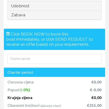
Udobnost
Zabava
Click BOOK NOW to book this
boat immediately, or click SEND REQUEST to
receive an offer based on your requirements.
Charter period
Osnovna cijena
€0,00
Popust
(-0%)
€-0,00
Krajnja cijena
€0,00
Obavezni troškovi
€215,00
(plaćanje u bazi)