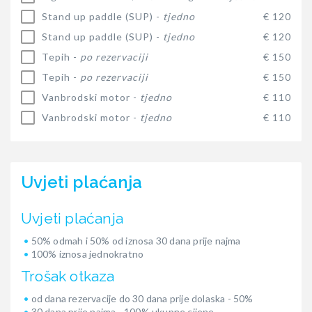
Stand up paddle (SUP) -
tjedno
€ 120
Stand up paddle (SUP) -
tjedno
€ 120
Tepih -
po rezervaciji
€ 150
Tepih -
po rezervaciji
€ 150
Vanbrodski motor -
tjedno
€ 110
Vanbrodski motor -
tjedno
€ 110
Uvjeti plaćanja
Uvjeti plaćanja
50% odmah i 50% od iznosa 30 dana prije najma
100% iznosa jednokratno
Trošak otkaza
od dana rezervacije do 30 dana prije dolaska - 50%
30 dana prije najma - 100% ukupne cijene