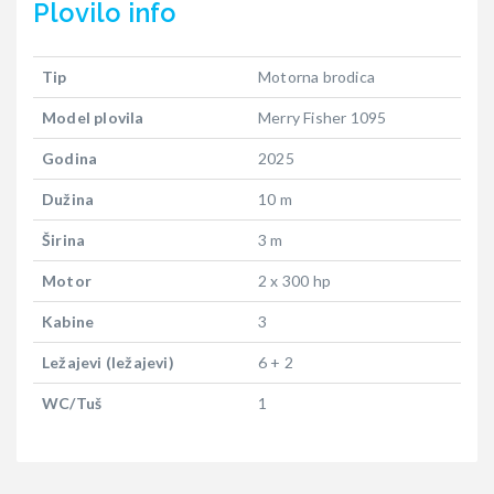
Plovilo
info
Tip
Motorna brodica
Model plovila
Merry Fisher 1095
Godina
2025
Dužina
10 m
Širina
3 m
Motor
2 x 300 hp
Kabine
3
Ležajevi (ležajevi)
6 + 2
WC/Tuš
1