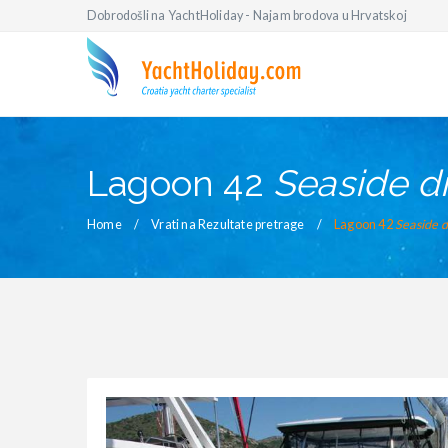
Dobrodošli na YachtHoliday - Najam brodova u Hrvatskoj
Lagoon 42
Seaside d
Home
Vrati na Rezultate pretrage
Lagoon 42
Seaside 