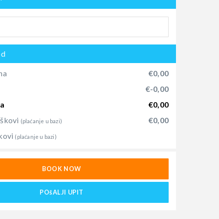
od
na
€0,00
)
€-0,00
na
€0,00
oškovi
€0,00
(plaćanje u bazi)
kovi
(plaćanje u bazi)
BOOK NOW
POšALJI UPIT