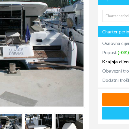
Charter peri
Osnovna cije
Popust
(-0%
Krajnja cije
Obavezni tr
Dodatni troš