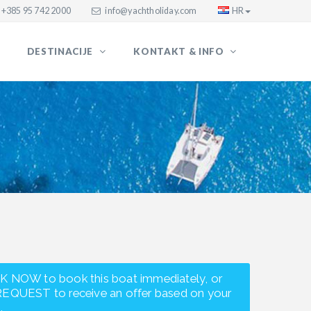
+385 95 742 2000
info@yachtholiday.com
HR
DESTINACIJE
KONTAKT & INFO
K NOW to book this boat immediately, or
REQUEST to receive an offer based on your
.