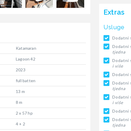
Extras
Usluge
Dodatni s
Dodatni s
Katamaran
tjedna
Lagoon 42
Dodatni s
i više
2023
Dodatni s
full batten
Dodatni s
tjedna
13 m
Dodatni s
8 m
i više
Dodatni s
2 x 57 hp
Dodatni s
4 + 2
tjedna