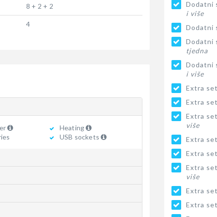
Dodatni s
8 + 2 + 2
i više
4
Dodatni s
Dodatni s
tjedna
Dodatni s
i više
Extra se
Extra se
Extra se
više
ger
Heating
ries
USB sockets
Extra se
Extra se
Extra se
više
Extra se
Extra se