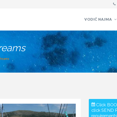
VODIČ NAJMA
reams
dreams
Click BOO
click SEND 
requirements