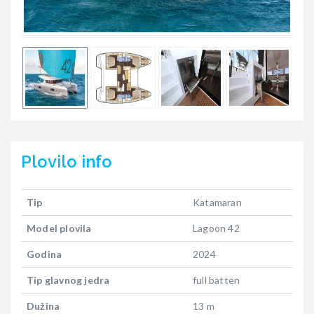
Plovilo
info
Tip
Katamaran
Model plovila
Lagoon 42
Godina
2024
Tip glavnog jedra
full batten
Dužina
13 m