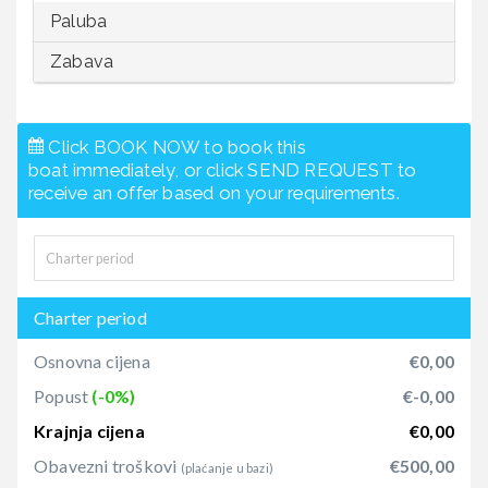
Paluba
Zabava
Click BOOK NOW to book this
boat immediately, or click SEND REQUEST to
receive an offer based on your requirements.
Charter period
Osnovna cijena
€0,00
Popust
(-0%)
€-0,00
Krajnja cijena
€0,00
Obavezni troškovi
€500,00
(plaćanje u bazi)