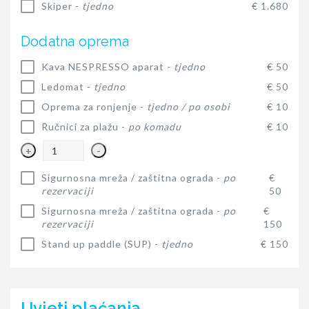
Skiper -
tjedno
€ 1.680
Dodatna oprema
Kava NESPRESSO aparat -
tjedno
€ 50
Ledomat -
tjedno
€ 50
Oprema za ronjenje -
tjedno / po osobi
€ 10
Ručnici za plažu -
po komadu
€ 10
+
-
Sigurnosna mreža / zaštitna ograda -
po
€
rezervaciji
50
Sigurnosna mreža / zaštitna ograda -
po
€
rezervaciji
150
Stand up paddle (SUP) -
tjedno
€ 150
Uvjeti plaćanja