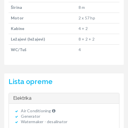
Širina
8 m
Motor
2 x 57 hp
Kabine
4 + 2
Ležajevi (ležajevi)
8 + 2 + 2
WC/Tuš
4
Lista opreme
Elektrika
Air Conditioning
Generator
Watermaker - desalinator