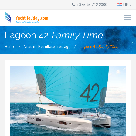
+385 95 742 2000
HR
Lagoon 42
Family Time
Home
Vrati na Rezultate pretrage
Lagoon 42
Family Time