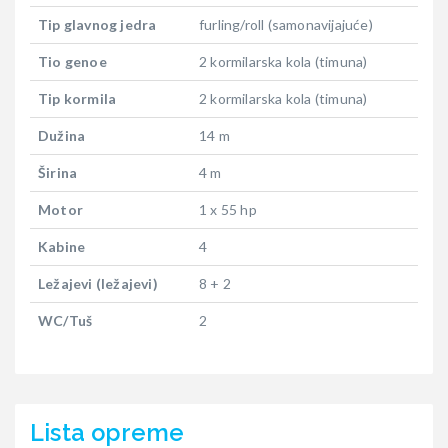
Tip glavnog jedra
furling/roll (samonavijajuće)
Tio genoe
2 kormilarska kola (timuna)
Tip kormila
2 kormilarska kola (timuna)
Dužina
14 m
Širina
4 m
Motor
1 x 55 hp
Kabine
4
Ležajevi (ležajevi)
8 + 2
WC/Tuš
2
Lista opreme