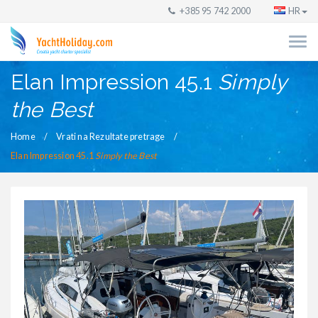
+385 95 742 2000
HR
Elan Impression 45.1
Simply
the Best
Home
Vrati na Rezultate pretrage
Elan Impression 45.1
Simply the Best