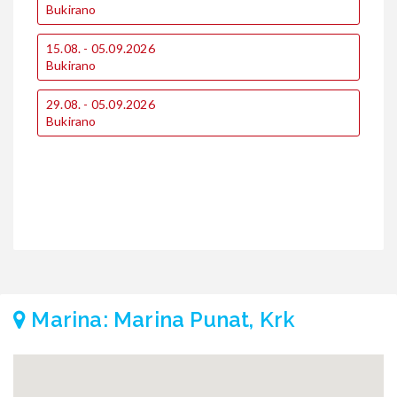
Bukirano
B
15.08. - 05.09.2026
1
Bukirano
B
29.08. - 05.09.2026
1
Bukirano
B
2
B
Marina: Marina Punat, Krk