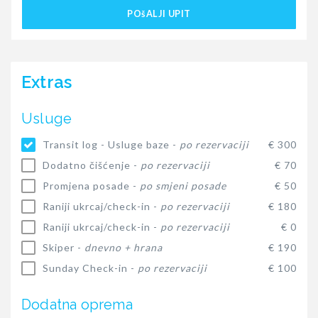
POšALJI UPIT
Extras
Usluge
Transit log - Usluge baze -
po rezervaciji
€ 300
Dodatno čišćenje -
po rezervaciji
€ 70
Promjena posade -
po smjeni posade
€ 50
Raniji ukrcaj/check-in -
po rezervaciji
€ 180
Raniji ukrcaj/check-in -
po rezervaciji
€ 0
Skiper -
dnevno + hrana
€ 190
Sunday Check-in -
po rezervaciji
€ 100
Dodatna oprema