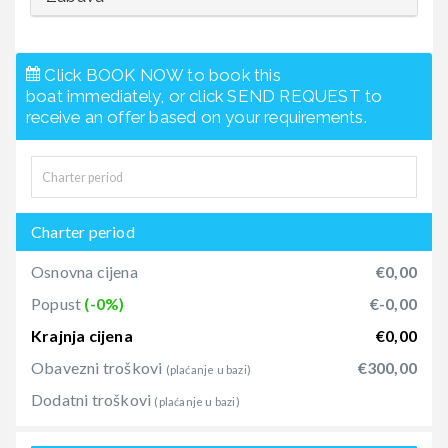
Click BOOK NOW to book this
boat immediately, or click SEND REQUEST to
receive an offer based on your requirements.
Charter period
Osnovna cijena
€0,00
Popust
(-0%)
€-0,00
Krajnja cijena
€0,00
Obavezni troškovi
€300,00
(plaćanje u bazi)
Dodatni troškovi
(plaćanje u bazi)