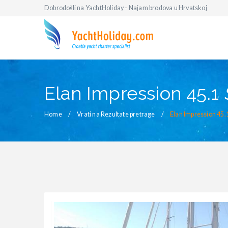
Dobrodošli na YachtHoliday - Najam brodova u Hrvatskoj
Elan Impression 45.1
Home
Vrati na Rezultate pretrage
Elan Impression 45.