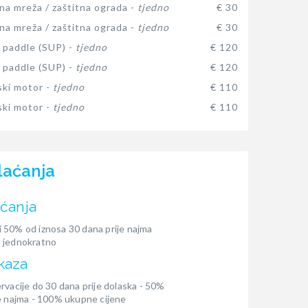
na mreža / zaštitna ograda -
tjedno
€ 30
na mreža / zaštitna ograda -
tjedno
€ 30
 paddle (SUP) -
tjedno
€ 120
 paddle (SUP) -
tjedno
€ 120
ki motor -
tjedno
€ 110
ki motor -
tjedno
€ 110
laćanja
aćanja
 50% od iznosa 30 dana prije najma
 jednokratno
kaza
rvacije do 30 dana prije dolaska - 50%
e najma - 100% ukupne cijene