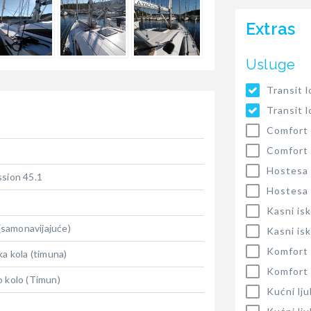
Extras
Usluge
Transit 
Transit 
Comfort
Comfort
Hostesa
ssion 45.1
Hostesa
Kasni isk
 (samonavijajuće)
Kasni isk
Komfort 
ka kola (timuna)
Komfort 
o kolo (Timun)
Kućni lj