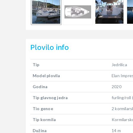
Plovilo
info
Tip
Jedrilica
Model plovila
Elan Impre
Godina
2020
Tip glavnog jedra
furling/roll
Tio genoe
2 kormilars
Tip kormila
Kormilarsk
Dužina
14 m