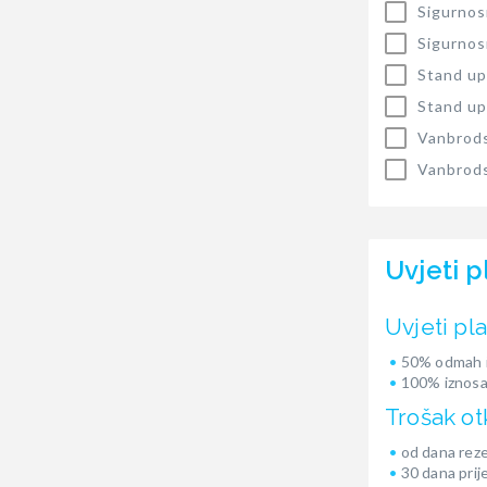
Sigurnos
Sigurnos
Stand up
Stand up
Vanbrods
Vanbrods
Uvjeti p
Uvjeti pl
50% odmah i
100% iznosa
Trošak ot
od dana reze
30 dana prij