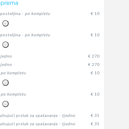
oprema
posteljina -
po kompletu
€ 10
-
posteljina -
po kompletu
€ 10
-
tjedno
€ 270
tjedno
€ 270
-
po kompletu
€ 10
-
-
po kompletu
€ 10
-
hujući prsluk za spašavanje -
tjedno
€ 35
hujući prsluk za spašavanje -
tjedno
€ 35