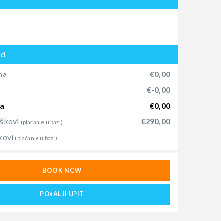
od
na
€0,00
)
€-0,00
na
€0,00
oškovi
€290,00
(plaćanje u bazi)
kovi
(plaćanje u bazi)
BOOK NOW
POšALJI UPIT