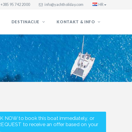
+385 95 742 2000
info@yachtholiday.com
HR
DESTINACIJE
KONTAKT & INFO
K NOW to book this boat immediately, or
REQUEST to receive an offer based on your
.