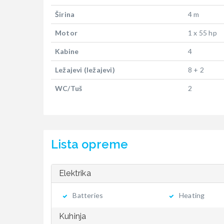
Širina
4 m
Motor
1 x 55 hp
Kabine
4
Ležajevi (ležajevi)
8 + 2
WC/Tuš
2
Lista opreme
Elektrika
Batteries
Heating
Kuhinja