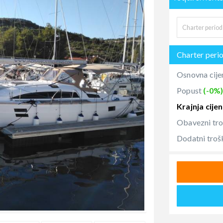
Charter peri
Osnovna cije
Popust
(-0%
Krajnja cije
Obavezni tr
Dodatni troš