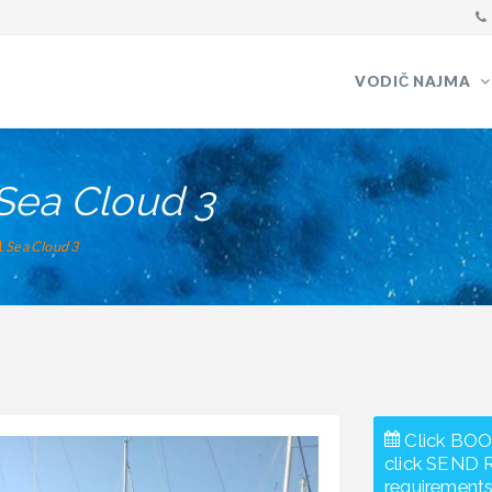
VODIČ NAJMA
Sea Cloud 3
1
Sea Cloud 3
Click BOO
click SEND 
requirements