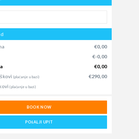
od
na
€0,00
)
€-0,00
na
€0,00
oškovi
€290,00
(plaćanje u bazi)
kovi
(plaćanje u bazi)
BOOK NOW
POšALJI UPIT