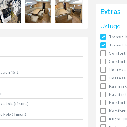
Extras
Usluge
Transit 
Transit 
Comfort
Comfort
Hostesa
ssion 45.1
Hostesa
Kasni isk
n
Kasni isk
Komfort 
ska kola (timuna)
Komfort 
o kolo (Timun)
Kućni lj