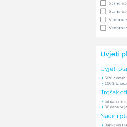
Stand up
Stand up
Vanbrods
Vanbrods
Uvjeti p
Uvjeti pl
50% odmah i
100% iznosa
Trošak ot
od dana reze
30 dana prij
Načini pl
Bankovni tr