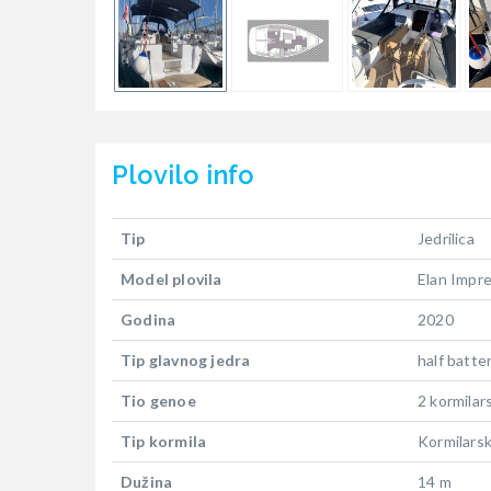
Plovilo
info
Tip
Jedrilica
Model plovila
Elan Impre
Godina
2020
Tip glavnog jedra
half batte
Tio genoe
2 kormilar
Tip kormila
Kormilarsk
Dužina
14 m