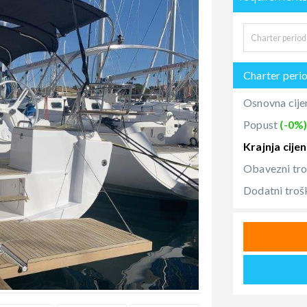
Charter peri
Osnovna cije
Popust
(-0%
Krajnja cije
Obavezni tr
Dodatni troš