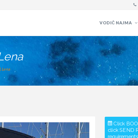
VODIČ NAJMA
Lena
1
Lena
Click BOO
click SEND 
requirements