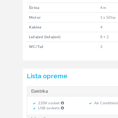
Širina
4 m
Motor
1 x 50 hp
Kabine
4
Ležajevi (ležajevi)
8 + 2
WC/Tuš
2
Lista opreme
Elektrika
220V socket
Air Condition
USB sockets