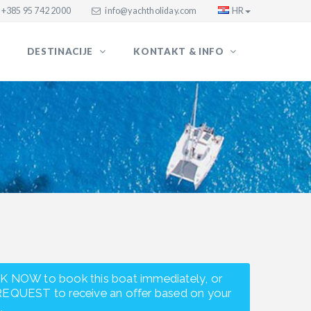
+385 95 742 2000
info@yachtholiday.com
HR
DESTINACIJE
KONTAKT & INFO
K NOW to book this boat immediately, or
REQUEST to receive an offer based on your
.