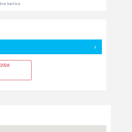
tne kartice
9.2026
05.09. - 12.
Bukirano