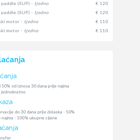
 paddle (SUP) -
tjedno
€ 120
 paddle (SUP) -
tjedno
€ 120
ki motor -
tjedno
€ 110
ki motor -
tjedno
€ 110
laćanja
aćanja
 50% od iznosa 30 dana prije najma
 jednokratno
kaza
rvacije do 30 dana prije dolaska - 50%
e najma - 100% ukupne cijene
aćanja
ansfer