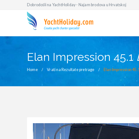
Dobrodošli na YachtHoliday - Najam brodova u Hrvatskoj
Elan Impression 45.1
Home
Vrati na Rezultate pretrage
Elan Impression 45.