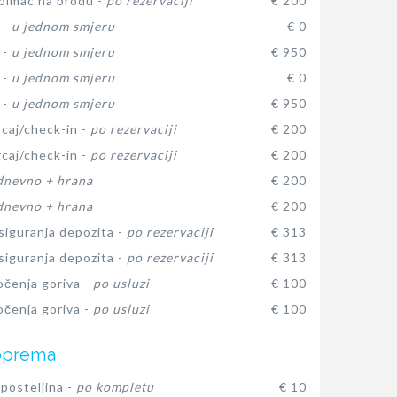
ubimac na brodu -
po rezervaciji
€ 200
 -
u jednom smjeru
€ 0
 -
u jednom smjeru
€ 950
 -
u jednom smjeru
€ 0
 -
u jednom smjeru
€ 950
rcaj/check-in -
po rezervaciji
€ 200
rcaj/check-in -
po rezervaciji
€ 200
dnevno + hrana
€ 200
dnevno + hrana
€ 200
siguranja depozita -
po rezervaciji
€ 313
siguranja depozita -
po rezervaciji
€ 313
očenja goriva -
po usluzi
€ 100
očenja goriva -
po usluzi
€ 100
oprema
posteljina -
po kompletu
€ 10