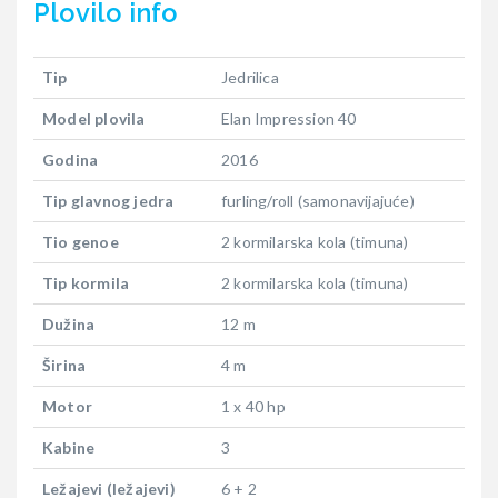
Plovilo
info
Tip
Jedrilica
Model plovila
Elan Impression 40
Godina
2016
Tip glavnog jedra
furling/roll (samonavijajuće)
Tio genoe
2 kormilarska kola (timuna)
Tip kormila
2 kormilarska kola (timuna)
Dužina
12 m
Širina
4 m
Motor
1 x 40 hp
Kabine
3
Ležajevi (ležajevi)
6 + 2