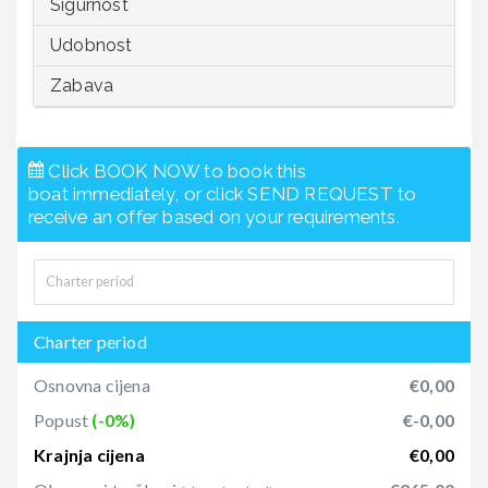
Sigurnost
Udobnost
Zabava
Click BOOK NOW to book this
boat immediately, or click SEND REQUEST to
receive an offer based on your requirements.
Charter period
Osnovna cijena
€0,00
Popust
(-0%)
€-0,00
Krajnja cijena
€0,00