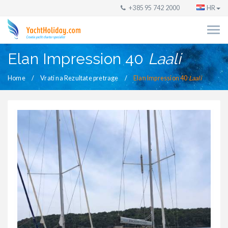
+385 95 742 2000
HR
Elan Impression 40
Laali
Home
Vrati na Rezultate pretrage
Elan Impression 40
Laali