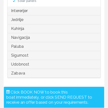
Solar panels
Intererijer
Jedrilje
Kuhinja
Navigacija
Paluba
Sigurnost
Udobnost
Zabava
Click BOOK NOW to book this
boat immediately, or click SEND REQUEST to
receive an offer based on your requirements.