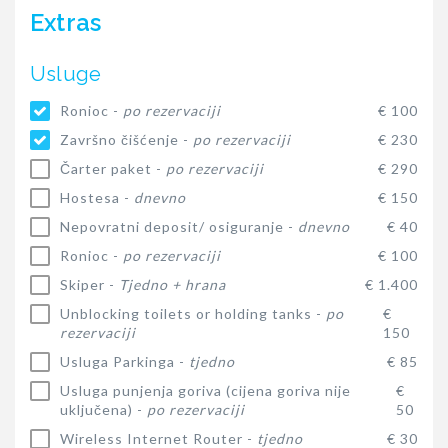
Extras
Usluge
Ronioc -
po rezervaciji
€ 100
Završno čišćenje -
po rezervaciji
€ 230
Čarter paket -
po rezervaciji
€ 290
Hostesa -
dnevno
€ 150
Nepovratni deposit/ osiguranje -
dnevno
€ 40
Ronioc -
po rezervaciji
€ 100
Skiper -
Tjedno + hrana
€ 1.400
Unblocking toilets or holding tanks -
po
€
rezervaciji
150
Usluga Parkinga -
tjedno
€ 85
Usluga punjenja goriva (cijena goriva nije
€
uključena) -
po rezervaciji
50
Wireless Internet Router -
tjedno
€ 30