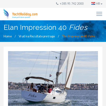
+385 95 742 2000
HR
Elan Impression 40
Fides
Home
Vrati na Rezultate pretrage
Elan Impression 40
Fides