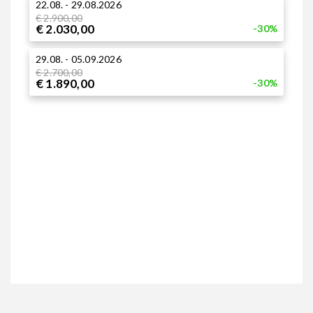
22.08. - 29.08.2026
0
€ 2.900,00
€
€ 2.030,00
€
-30%
29.08. - 05.09.2026
1
€ 2.700,00
B
€ 1.890,00
-30%
1
€
€
2
€
€