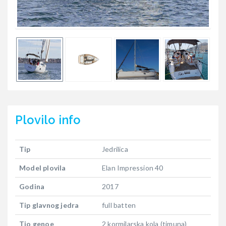
Plovilo
info
Tip
Jedrilica
Model plovila
Elan Impression 40
Godina
2017
Tip glavnog jedra
full batten
Tio genoe
2 kormilarska kola (timuna)