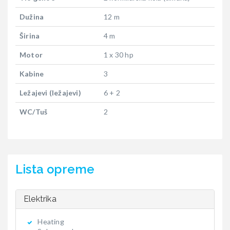
Dužina
12 m
Širina
4 m
Motor
1 x 30 hp
Kabine
3
Ležajevi (ležajevi)
6 + 2
WC/Tuš
2
Lista opreme
Elektrika
Heating