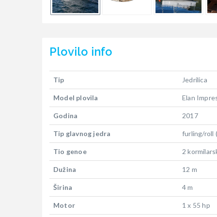
Plovilo
info
Tip
Jedrilica
Model plovila
Elan Impre
Godina
2017
Tip glavnog jedra
furling/roll
Tio genoe
2 kormilars
Dužina
12 m
Širina
4 m
Motor
1 x 55 hp