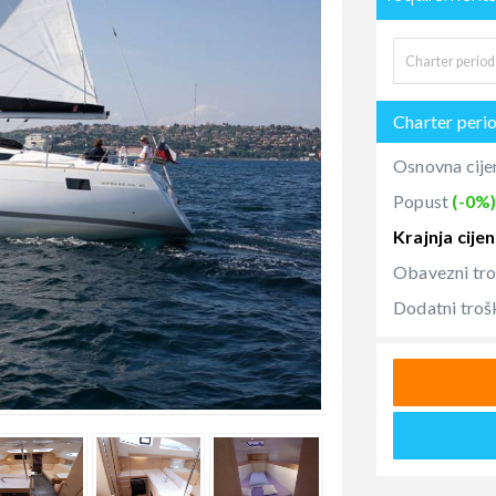
Charter peri
Osnovna cije
Popust
(-0%
Krajnja cije
Obavezni tr
Dodatni troš