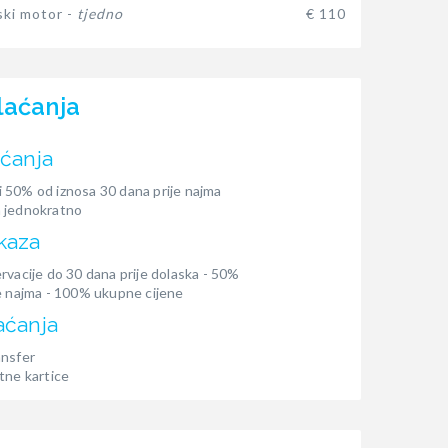
ki motor -
tjedno
€ 110
laćanja
aćanja
 50% od iznosa 30 dana prije najma
 jednokratno
kaza
rvacije do 30 dana prije dolaska - 50%
e najma - 100% ukupne cijene
aćanja
ansfer
tne kartice