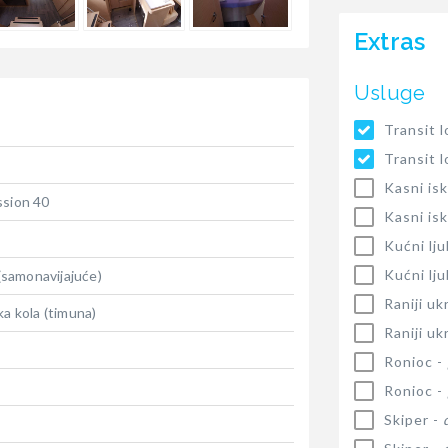
Extras
Usluge
Transit 
Transit 
Kasni isk
ssion 40
Kasni isk
Kućni lj
Kućni lj
 (samonavijajuće)
Raniji uk
ka kola (timuna)
Raniji uk
Ronioc -
Ronioc -
Skiper -