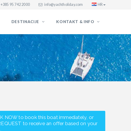
+385 95 742 2000
info@yachtholiday.com
HR
DESTINACIJE
KONTAKT & INFO
K NOW to book this boat immediately, or
REQUEST to receive an offer based on your
.