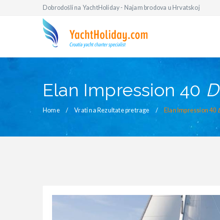
Dobrodošli na YachtHoliday - Najam brodova u Hrvatskoj
Elan Impression 40
D
Home
Vrati na Rezultate pretrage
Elan Impression 40