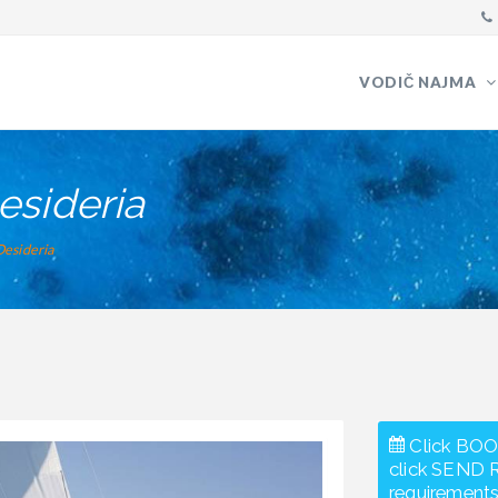
VODIČ NAJMA
esideria
Desideria
Click BOO
click SEND 
requirements