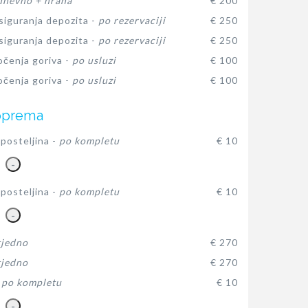
dnevno + hrana
€ 200
siguranja depozita -
po rezervaciji
€ 250
siguranja depozita -
po rezervaciji
€ 250
očenja goriva -
po usluzi
€ 100
očenja goriva -
po usluzi
€ 100
oprema
posteljina -
po kompletu
€ 10
-
posteljina -
po kompletu
€ 10
-
tjedno
€ 270
tjedno
€ 270
-
po kompletu
€ 10
-