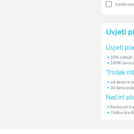
Vanbrods
Uvjeti p
Uvjeti pl
50% odmah i
100% iznosa
Trošak ot
od dana reze
30 dana prij
Načini pl
Bankovni tr
Online kredi