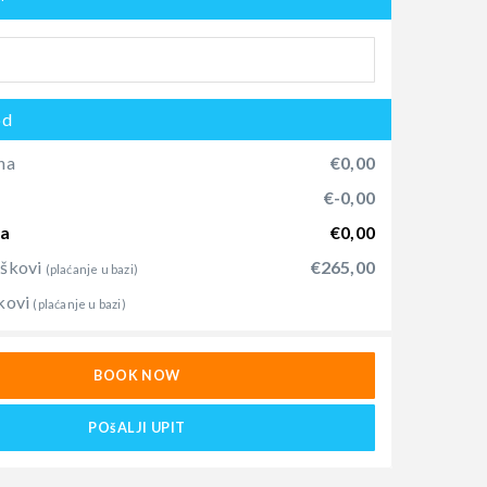
od
na
€0,00
)
€-0,00
na
€0,00
oškovi
€265,00
(plaćanje u bazi)
kovi
(plaćanje u bazi)
BOOK NOW
POšALJI UPIT