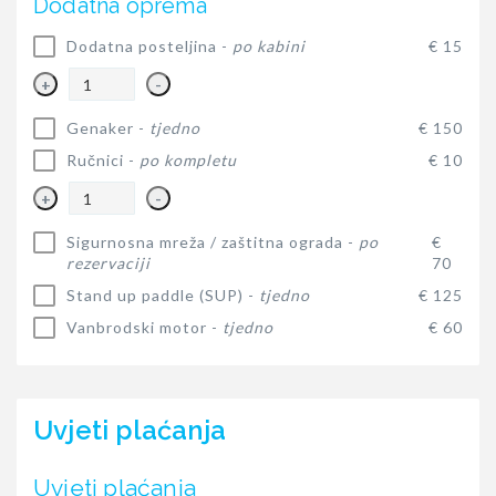
Dodatna oprema
Dodatna posteljina -
po kabini
€ 15
+
-
Genaker -
tjedno
€ 150
Ručnici -
po kompletu
€ 10
+
-
Sigurnosna mreža / zaštitna ograda -
po
€
rezervaciji
70
Stand up paddle (SUP) -
tjedno
€ 125
Vanbrodski motor -
tjedno
€ 60
Uvjeti plaćanja
Uvjeti plaćanja