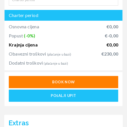
Charter period
Osnovna cijena
€0,00
Popust
(-0%)
€-0,00
Krajnja cijena
€0,00
Obavezni troškovi
€230,00
(plaćanje u bazi)
Dodatni troškovi
(plaćanje u bazi)
BOOK NOW
POšALJI UPIT
Extras