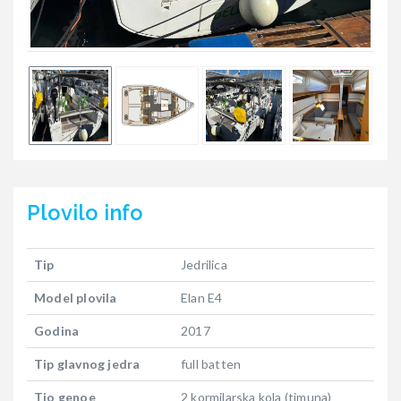
Plovilo
info
Tip
Jedrilica
Model plovila
Elan E4
Godina
2017
Tip glavnog jedra
full batten
Tio genoe
2 kormilarska kola (timuna)