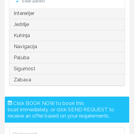
Solar panels
Intererijer
Jedrilje
Kuhinja
Navigacija
Paluba
Sigurnost
Zabava
Click BOOK NOW to book this
boat immediately, or click SEND REQUEST to
receive an offer based on your requirements.