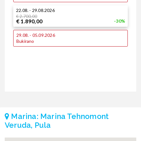
€
22.08. - 29.08.2026
1
€ 2.700,00
€ 1.890,00
-30%
€
€
29.08. - 05.09.2026
1
Bukirano
€
€
2
€
€
Marina: Marina Tehnomont
Veruda, Pula