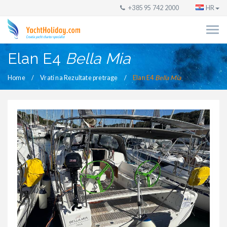
+385 95 742 2000
HR
Elan E4
Bella Mia
Home
Vrati na Rezultate pretrage
Elan E4
Bella Mia