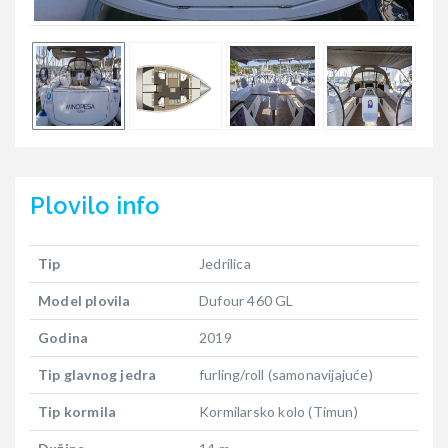
Plovilo
info
Tip
Jedrilica
Model plovila
Dufour 460 GL
Godina
2019
Tip glavnog jedra
furling/roll (samonavijajuće)
Tip kormila
Kormilarsko kolo (Timun)