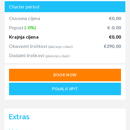
Charter period
Osnovna cijena
€0,00
Popust
(-0%)
€-0,00
Krajnja cijena
€0,00
Obavezni troškovi
€290,00
(plaćanje u bazi)
Dodatni troškovi
(plaćanje u bazi)
BOOK NOW
POšALJI UPIT
Extras