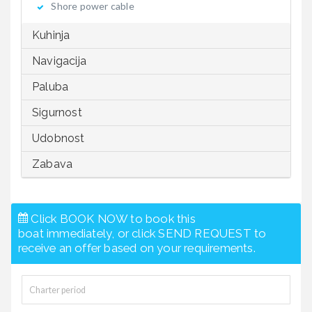
Shore power cable
Kuhinja
Navigacija
Paluba
Sigurnost
Udobnost
Zabava
Click BOOK NOW to book this
boat immediately, or click SEND REQUEST to
receive an offer based on your requirements.