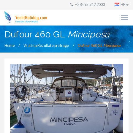
+385 95 742 2000
HR
Dufour 460 GL
Mincipesa
Home
Vrati na Rezultate pretrage
Dufour 460 GL
Mincipesa