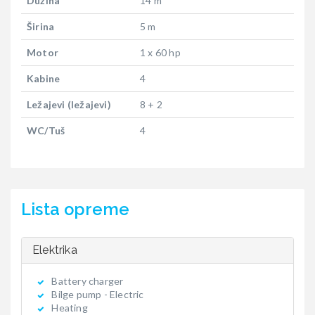
Dužina
14 m
Širina
5 m
Motor
1 x 60 hp
Kabine
4
Ležajevi (ležajevi)
8 + 2
WC/Tuš
4
Lista opreme
Elektrika
Battery charger
Bilge pump - Electric
Heating