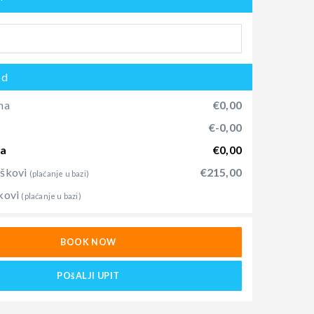
od
na
€0,00
)
€-0,00
na
€0,00
oškovi
€215,00
(plaćanje u bazi)
kovi
(plaćanje u bazi)
BOOK NOW
POšALJI UPIT