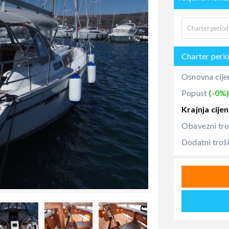
Charter peri
Osnovna cije
Popust
(-0%
Krajnja cije
Obavezni tr
Dodatni troš