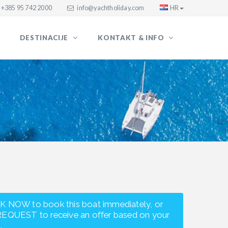
+385 95 742 2000
info@yachtholiday.com
HR
DESTINACIJE
KONTAKT & INFO
K NOW to book this boat immediately, or
REQUEST to receive an offer based on your
.