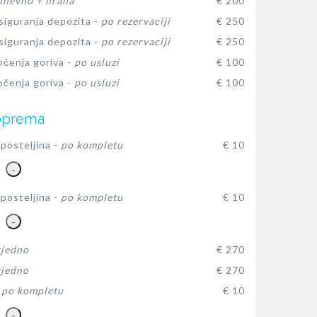
dnevno + hrana
€ 200
siguranja depozita -
po rezervaciji
€ 250
siguranja depozita -
po rezervaciji
€ 250
očenja goriva -
po usluzi
€ 100
očenja goriva -
po usluzi
€ 100
oprema
posteljina -
po kompletu
€ 10
-
posteljina -
po kompletu
€ 10
-
tjedno
€ 270
tjedno
€ 270
-
po kompletu
€ 10
-