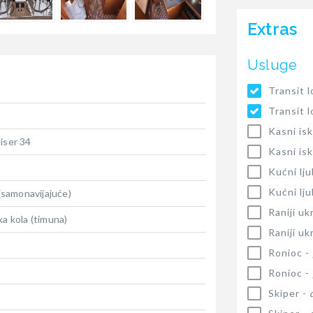
Extras
Usluge
Transit 
Transit 
Kasni isk
iser 34
Kasni isk
Kućni lj
Kućni lj
 (samonavijajuće)
Raniji uk
ka kola (timuna)
Raniji uk
Ronioc -
Ronioc -
Skiper -