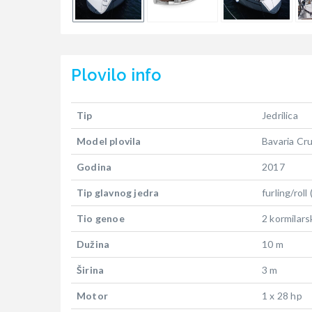
Plovilo
info
Tip
Jedrilica
Model plovila
Bavaria Cru
Godina
2017
Tip glavnog jedra
furling/roll
Tio genoe
2 kormilars
Dužina
10 m
Širina
3 m
Motor
1 x 28 hp