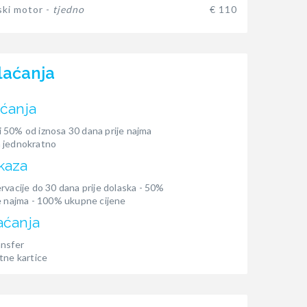
ki motor -
tjedno
€ 110
laćanja
aćanja
 50% od iznosa 30 dana prije najma
 jednokratno
kaza
rvacije do 30 dana prije dolaska - 50%
e najma - 100% ukupne cijene
aćanja
ansfer
tne kartice