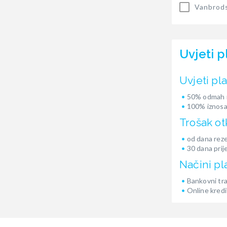
Vanbrods
Uvjeti p
Uvjeti pl
50% odmah i
100% iznosa
Trošak ot
od dana reze
30 dana prij
Načini pl
Bankovni tr
Online kredi