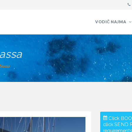
VODIČ NAJMA
lassa
Talassa
Click BOO
click SEND 
requirements