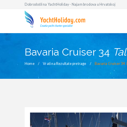
Dobrodošli na YachtHoliday - Najam brodova u Hrvatskoj
Bavaria Cruiser 34
Ta
Home
Vrati na Rezultate pretrage
Bavaria Cruiser 34