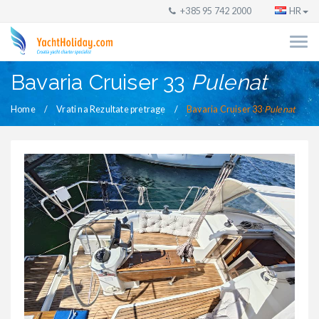
+385 95 742 2000
HR
Bavaria Cruiser 33
Pulenat
Home
Vrati na Rezultate pretrage
Bavaria Cruiser 33
Pulenat