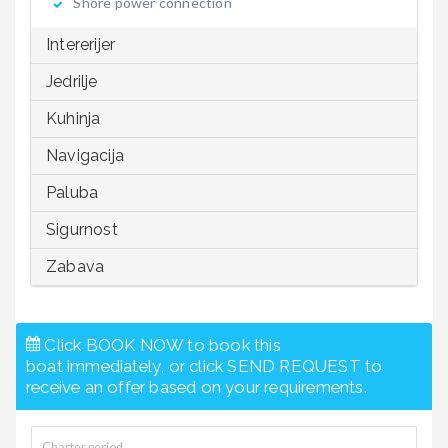
Shore power connection
Intererijer
Jedrilje
Kuhinja
Navigacija
Paluba
Sigurnost
Zabava
Click BOOK NOW to book this
boat immediately, or click SEND REQUEST to
receive an offer based on your requirements.