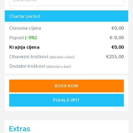
Charter period
Osnovna cijena
€0,00
Popust
(-0%)
€-0,00
Krajnja cijena
€0,00
Obavezni troškovi
€215,00
(plaćanje u bazi)
Dodatni troškovi
(plaćanje u bazi)
BOOK NOW
POšALJI UPIT
Extras