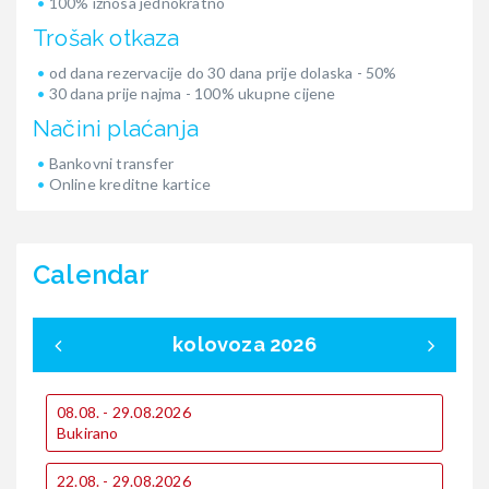
100% iznosa jednokratno
Trošak otkaza
od dana rezervacije do 30 dana prije dolaska - 50%
30 dana prije najma - 100% ukupne cijene
Načini plaćanja
Bankovni transfer
Online kreditne kartice
Calendar
kolovoza 2026
08.08. - 29.08.2026
0
Bukirano
B
1
22.08. - 29.08.2026