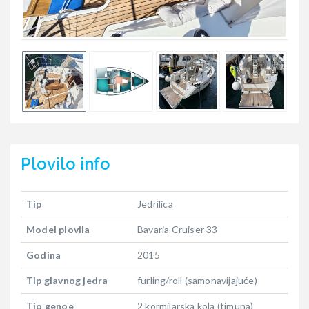
Plovilo
info
Tip
Jedrilica
Model plovila
Bavaria Cruiser 33
Godina
2015
Tip glavnog jedra
furling/roll (samonavijajuće)
Tio genoe
2 kormilarska kola (timuna)