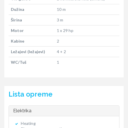
Dužina
10 m
Širina
3 m
Motor
1 x 29 hp
Kabine
2
Ležajevi (ležajevi)
4 + 2
WC/Tuš
1
Lista opreme
Elektrika
Heating