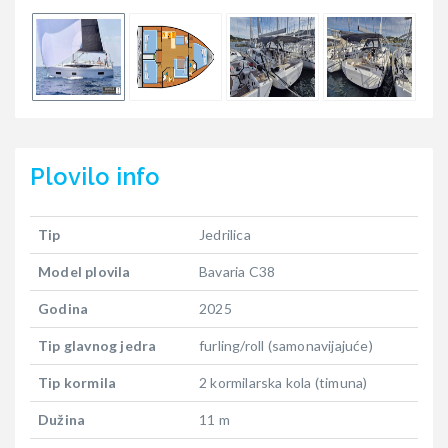
Plovilo
info
Tip
Jedrilica
Model plovila
Bavaria C38
Godina
2025
Tip glavnog jedra
furling/roll (samonavijajuće)
Tip kormila
2 kormilarska kola (timuna)
Dužina
11 m