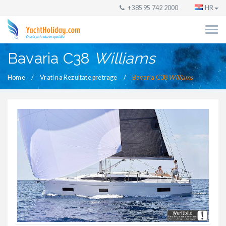
+385 95 742 2000
HR
Bavaria C38
Williams
Home
Vrati na Rezultate pretrage
Bavaria C38
Williams