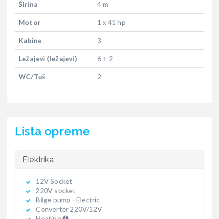
Širina
4 m
Motor
1 x 41 hp
Kabine
3
Ležajevi (ležajevi)
6 + 2
WC/Tuš
2
Lista opreme
Elektrika
12V Socket
220V socket
Bilge pump - Electric
Converter 220V/12V
Heating