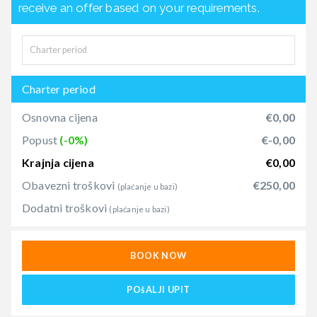
receive an offer based on your requirements.
Charter period
Osnovna cijena
€0,00
Popust
(-0%)
€-0,00
Krajnja cijena
€0,00
Obavezni troškovi
€250,00
(plaćanje u bazi)
Dodatni troškovi
(plaćanje u bazi)
BOOK NOW
POšALJI UPIT