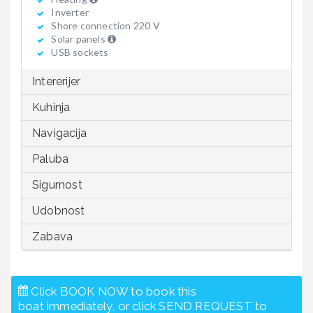
Inverter
Shore connection 220 V
Solar panels
USB sockets
Intererijer
Kuhinja
Navigacija
Paluba
Sigurnost
Udobnost
Zabava
Click BOOK NOW to book this
boat immediately, or click SEND REQUEST to