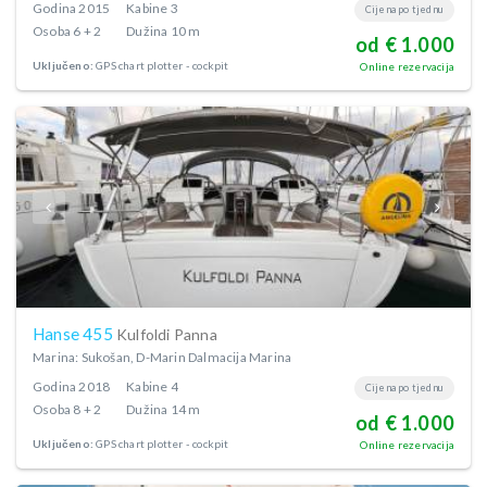
Godina
2015
Kabine
3
Cijena po tjednu
Osoba
6 + 2
Dužina
10 m
od € 1.000
Uključeno:
GPS chart plotter - cockpit
Online rezervacija
Hanse 455
Kulfoldi Panna
Marina: Sukošan, D-Marin Dalmacija Marina
Godina
2018
Kabine
4
Cijena po tjednu
Osoba
8 + 2
Dužina
14 m
od € 1.000
Uključeno:
GPS chart plotter - cockpit
Online rezervacija