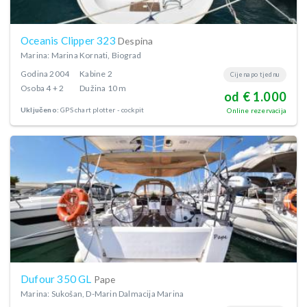
Oceanis Clipper 323
Despina
Marina: Marina Kornati, Biograd
Godina
2004
Kabine
2
Cijena po tjednu
Osoba
4 + 2
Dužina
10 m
od € 1.000
Uključeno:
GPS chart plotter - cockpit
Online rezervacija
Dufour 350 GL
Pape
Marina: Sukošan, D-Marin Dalmacija Marina