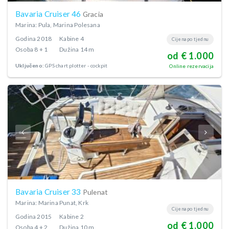
Bavaria Cruiser 46
Gracia
Marina: Pula, Marina Polesana
Godina
2018
Kabine
4
Cijena po tjednu
Osoba
8 + 1
Dužina
14 m
od € 1.000
Uključeno:
GPS chart plotter - cockpit
Online rezervacija
Bavaria Cruiser 33
Pulenat
Marina: Marina Punat, Krk
Cijena po tjednu
Godina
2015
Kabine
2
od € 1.000
Osoba
4 + 2
Dužina
10 m