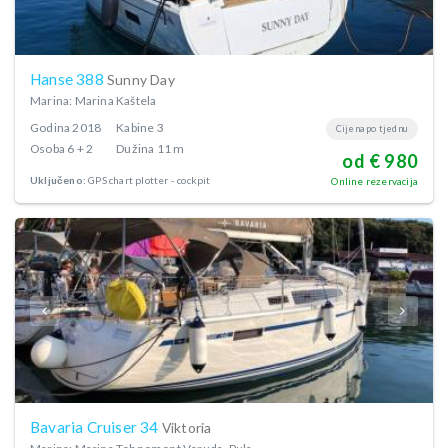
Hanse 388
Sunny Day
Marina: Marina Kaštela
Godina
2018
Kabine
3
Cijena po tjednu
Osoba
6 + 2
Dužina
11 m
od € 980
Uključeno:
GPS chart plotter - cockpit
Online rezervacija
Bavaria Cruiser 34
Viktoria