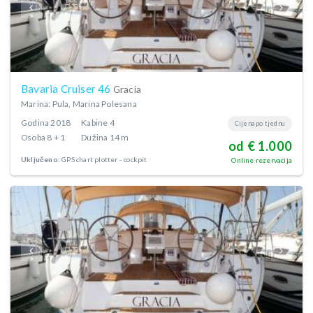
Bavaria Cruiser 46
Gracia
Marina: Pula, Marina Polesana
Godina
2018
Kabine
4
Cijena po tjednu
Osoba
8 + 1
Dužina
14 m
od € 1.000
Uključeno:
GPS chart plotter - cockpit
Online rezervacija