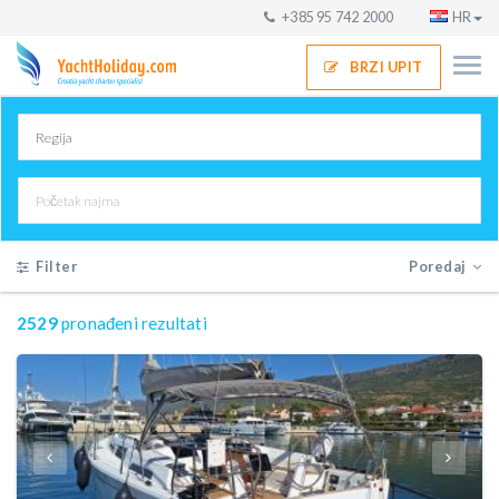
+385 95 742 2000
HR
BRZI UPIT
Filter
Poredaj
2529
pronađeni rezultati