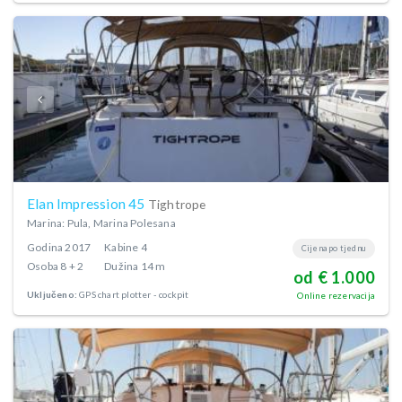
Elan Impression 45
Tightrope
Marina: Pula, Marina Polesana
Godina
2017
Kabine
4
Cijena po tjednu
Osoba
8 + 2
Dužina
14 m
od € 1.000
Uključeno:
GPS chart plotter - cockpit
Online rezervacija