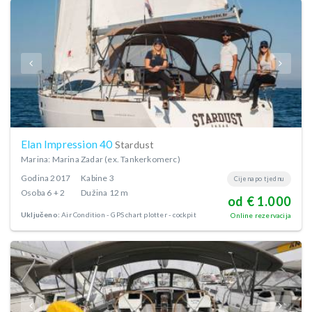
Elan Impression 40
Stardust
Marina: Marina Zadar (ex. Tankerkomerc)
Godina
2017
Kabine
3
Cijena po tjednu
Osoba
6 + 2
Dužina
12 m
od € 1.000
Uključeno:
Air Condition
GPS chart plotter - cockpit
Online rezervacija