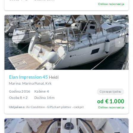
Online rezervacija
Elan Impression 45
Heidi
Marina: Marina Punat, Krk
Godina
2016
Kabine
4
Cijena po tjednu
Osoba
8 + 2
Dužina
14 m
od € 1.000
Uključeno:
Air Condition
GPS chart plotter - cockpit
Online rezervacija