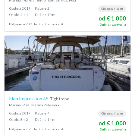
Marina: Marina Tehnomont Veruda, Pula
Godina
2019
Kabine
2
Cijena po tjednu
Osoba
4 + 1
Dužina
10 m
od € 1.000
Uključeno:
GPS chart plotter - cockpit
Online rezervacija
Elan Impression 45
Tightrope
Marina: Pula, Marina Polesana
Godina
2017
Kabine
4
Cijena po tjednu
Osoba
8 + 2
Dužina
14 m
od € 1.000
Uključeno:
GPS chart plotter - cockpit
Online rezervacija