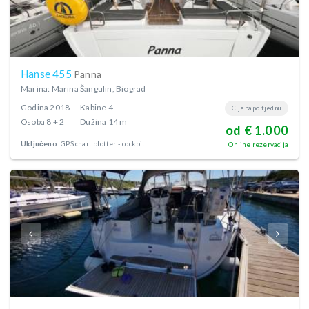
Hanse 455
Panna
Marina: Marina Šangulin, Biograd
Godina
2018
Kabine
4
Cijena po tjednu
Osoba
8 + 2
Dužina
14 m
od € 1.000
Uključeno:
GPS chart plotter - cockpit
Online rezervacija