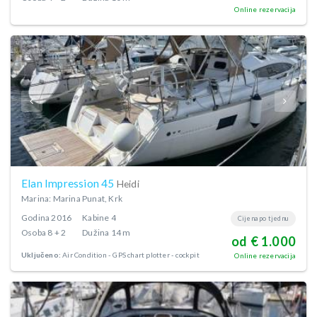
Online rezervacija
Elan Impression 45
Heidi
Marina: Marina Punat, Krk
Godina
2016
Kabine
4
Cijena po tjednu
Osoba
8 + 2
Dužina
14 m
od € 1.000
Uključeno:
Air Condition
GPS chart plotter - cockpit
Online rezervacija