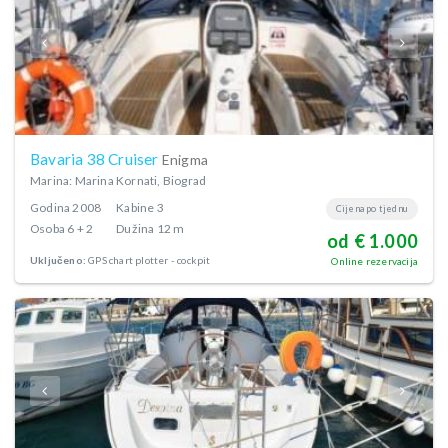
Bavaria 38 Cruiser
Enigma
Marina: Marina Kornati, Biograd
Godina
2008
Kabine
3
Cijena po tjednu
Osoba
6 + 2
Dužina
12 m
od € 1.000
Uključeno:
GPS chart plotter - cockpit
Online rezervacija