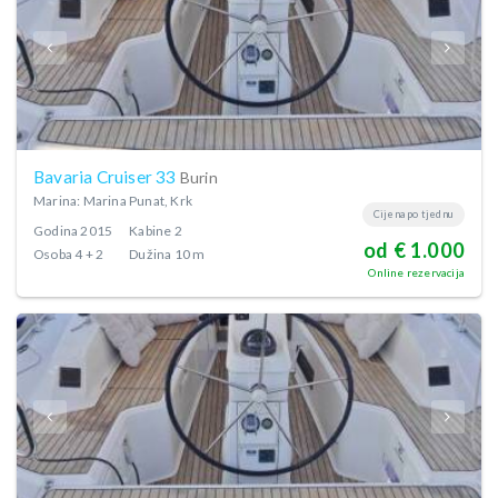
Bavaria Cruiser 33
Burin
Marina: Marina Punat, Krk
Cijena po tjednu
Godina
2015
Kabine
2
od € 1.000
Osoba
4 + 2
Dužina
10 m
Online rezervacija