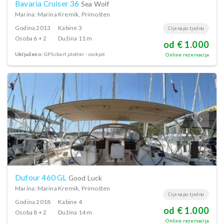
Bavaria Cruiser 36
Sea Wolf
Marina: Marina Kremik, Primošten
Godina
2013
Kabine
3
Cijena po tjednu
Osoba
6 + 2
Dužina
11 m
od € 1.000
Uključeno:
GPS chart plotter - cockpit
Online rezervacija
Dufour 460 GL
Good Luck
Marina: Marina Kremik, Primošten
Cijena po tjednu
Godina
2018
Kabine
4
od € 1.000
Osoba
8 + 2
Dužina
14 m
Online rezervacija