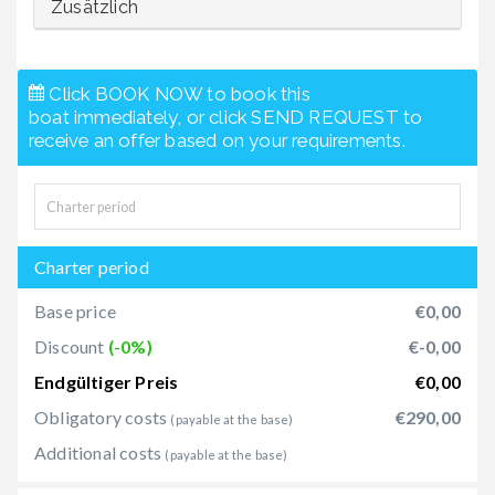
Zusätzlich
Click BOOK NOW to book this
boat immediately, or click SEND REQUEST to
receive an offer based on your requirements.
Charter period
Base price
€0,00
Discount
(-0%)
€-0,00
Endgültiger Preis
€0,00
Obligatory costs
€290,00
(payable at the base)
Additional costs
(payable at the base)