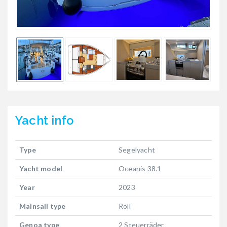
Yacht
info
Type
Segelyacht
Yacht model
Oceanis 38.1
Year
2023
Mainsail type
Roll
Genoa type
2 Steuerräder