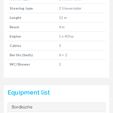
Steering type
2 Steuerräder
Lenght
12 m
Beam
4 m
Engine
1 x 40 hp
Cabins
3
Berths (beds)
6 + 2
WC/Shower
2
Equipment list
Bordküche