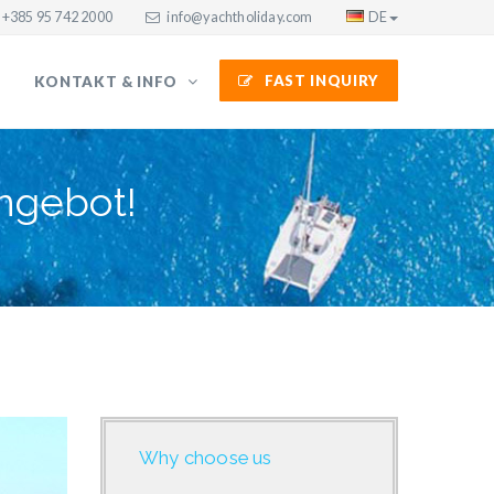
+385 95 742 2000
info@yachtholiday.com
DE
FAST INQUIRY
KONTAKT & INFO
ngebot!
Why choose us