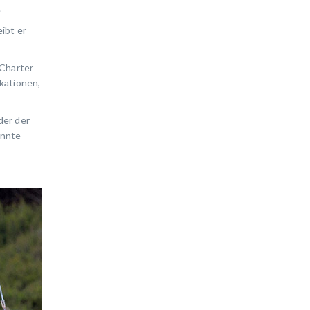
.
ibt er
 Charter
kationen,
der der
ennte