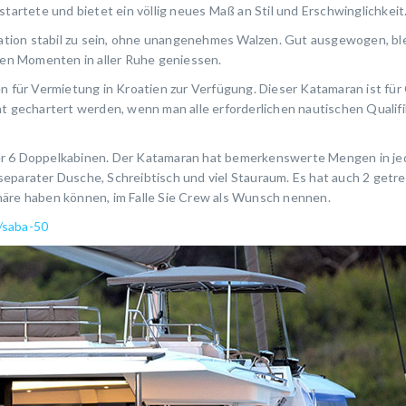
startete und bietet ein völlig neues Maß an Stil und Erschwinglichkeit
tion stabil zu sein, ohne unangenehmes Walzen. Gut ausgewogen, ble
eren Momenten in aller Ruhe geniessen.
en für Vermietung in Kroatien zur Verfügung. Dieser Katamaran ist für
at gechartert werden, wenn man alle erforderlichen nautischen Qualifi
der 6 Doppelkabinen. Der Katamaran hat bemerkenswerte Mengen in je
separater Dusche, Schreibtisch und viel Stauraum. Es hat auch 2 getr
häre haben können, im Falle Sie Crew als Wunsch nennen.
/saba-50