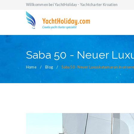
Willkommen bei YachtHoliday - Yachtcharter Kroatien
Saba 50 - Neuer Lux
Home
Blog
Saba 50 - Neuer Luxuskatamaran in unse