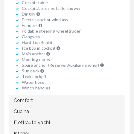
Cockpit table
Cockpit/stern, outside shower
Dinghy
Electric anchor windlass
Fenders
Foldable steering wheel (ruder)
Gangway
Hard Top Bimini
Ice box in cockpit
Main anchor
Mooring ropes
Spare anchor (Reserve, Auxiliary anchor)
Sun deck
Teak cockpit
Water hose
Winch handles
Comfort
Cucina
Elettrauto yacht
Interior