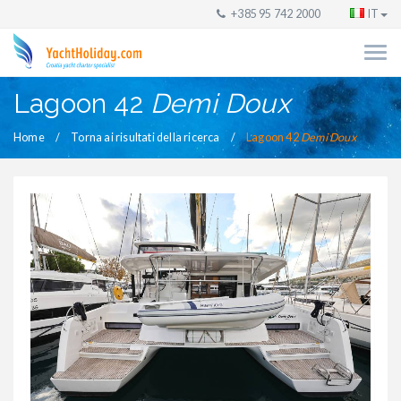
+385 95 742 2000
IT
Lagoon 42
Demi Doux
Home
Torna ai risultati della ricerca
Lagoon 42
Demi Doux