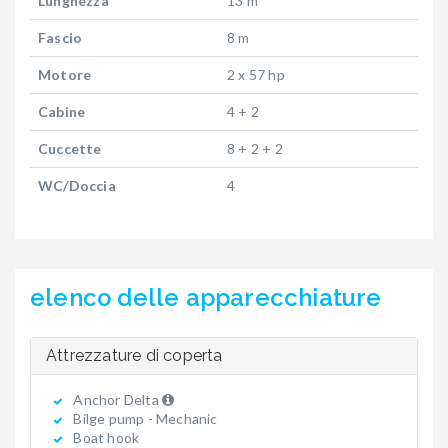
Lunghezza
13 m
Fascio
8 m
Motore
2 x 57 hp
Cabine
4 + 2
Cuccette
8 + 2 + 2
WC/Doccia
4
elenco delle apparecchiature
Attrezzature di coperta
Anchor Delta
Bilge pump - Mechanic
Boat hook