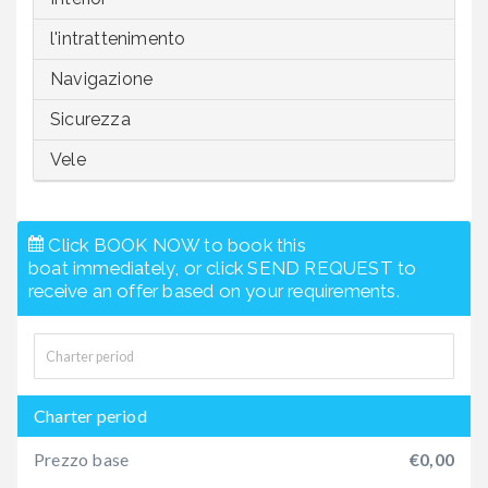
l'intrattenimento
Navigazione
Sicurezza
Vele
Click BOOK NOW to book this
boat immediately, or click SEND REQUEST to
receive an offer based on your requirements.
Charter period
Prezzo base
€0,00