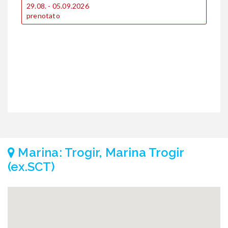
29.08. - 05.09.2026
2
prenotato
p
Marina: Trogir, Marina Trogir
(ex.SCT)