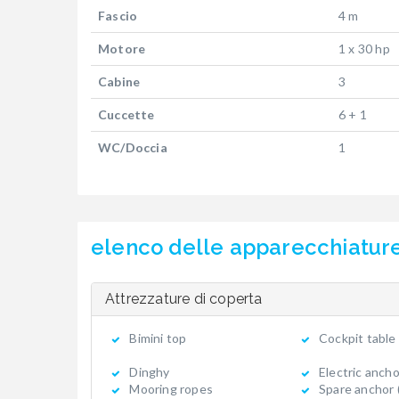
Fascio
4 m
Motore
1 x 30 hp
Cabine
3
Cuccette
6 + 1
WC/Doccia
1
elenco delle apparecchiatur
Attrezzature di coperta
Bimini top
Cockpit table
Dinghy
Electric ancho
Mooring ropes
Spare anchor 