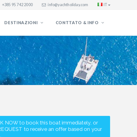
+385 95 742 2000
info@yachtholiday.com
IT
DESTINAZIONI
CONTTATO & INFO
K NOW to book this boat immediately, or
REQUEST to receive an offer based on your
.