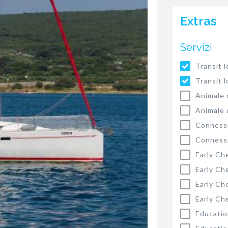
Extras
Servizi
Transit l
Transit l
Animale 
Animale 
Connessi
Connessi
Early Ch
Early Ch
Early Ch
Early Ch
Educatio