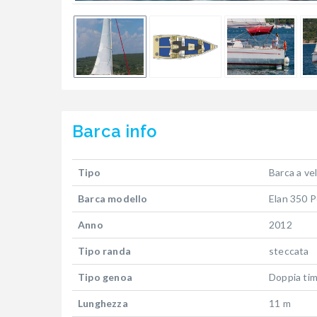
Barca
info
Tipo
Barca a ve
Barca modello
Elan 350 
Anno
2012
Tipo randa
steccata
Tipo genoa
Doppia ti
Lunghezza
11 m