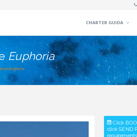
CHARTER GUIDA
ce
Euphoria
mance
Euphoria
Click BOO
click SEND 
requirements