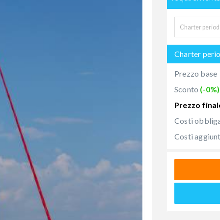
Charter peri
Prezzo base
Sconto
(-0%)
Prezzo final
Costi obblig
Costi aggiunt