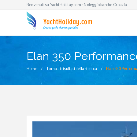
Benvenuti su YachtHoliday.com - Noleggio barche Croazia
Elan 350 Performan
Home
Torna ai risultati della ricerca
Elan 350 Perfor