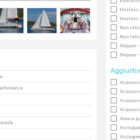
Educatio
Hostess
Hostess
Non refu
Non refu
Skipper 
Skipper 
Aggiuntiv
la
Acquasco
Performance
Acquasco
Acquasco
Acquasco
Amaca ga
moneria
Asciugam
Asciugam