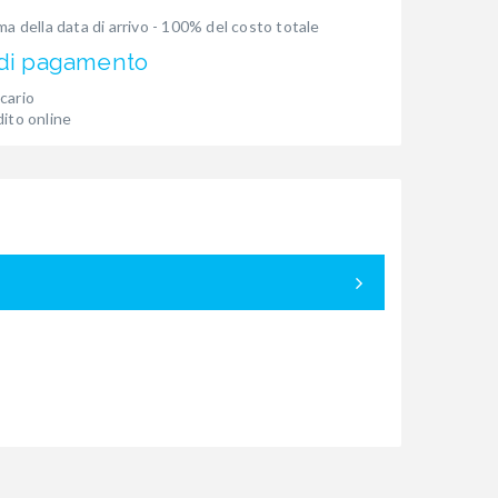
ima della data di arrivo - 100% del costo totale
 di pagamento
cario
dito online
05.09. - 26.
prenotato