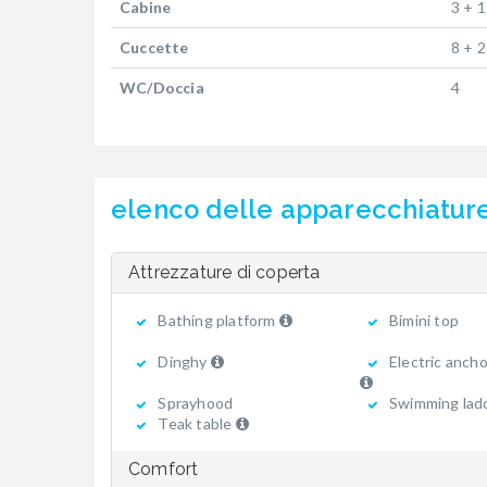
Cabine
3 + 1
Cuccette
8 + 2
WC/Doccia
4
elenco delle apparecchiatur
Attrezzature di coperta
Bathing platform
Bimini top
Dinghy
Electric ancho
Sprayhood
Swimming lad
Teak table
Comfort