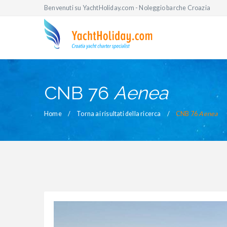
Benvenuti su YachtHoliday.com - Noleggio barche Croazia
CNB 76
Aenea
Home
Torna ai risultati della ricerca
CNB 76
Aenea