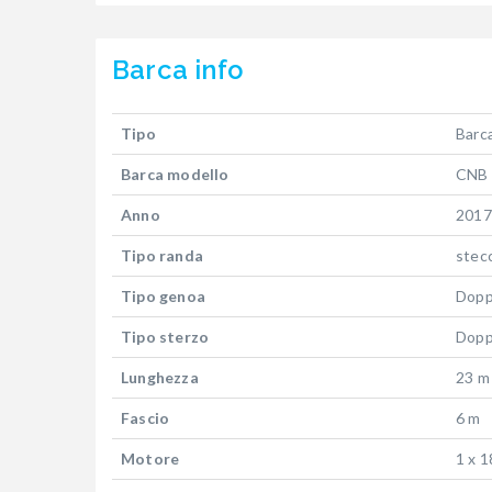
Barca
info
Tipo
Barca
Barca modello
CNB 
Anno
2017
Tipo randa
stec
Tipo genoa
Dopp
Tipo sterzo
Dopp
Lunghezza
23 m
Fascio
6 m
Motore
1 x 1