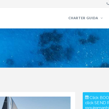
CHARTER GUIDA
Click BOO
click SEND 
requirements