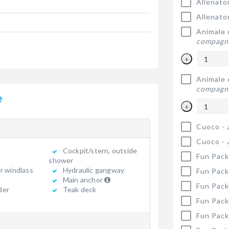
Allenato
Allenato
Animale 
compagn
+
Animale 
compagn
e
+
Cuoco -
Cuoco -
Cockpit/stern, outside
Fun Pack
shower
r windlass
Hydraulic gangway
Fun Pack
Main anchor
Fun Pack
der
Teak deck
Fun Pack
Fun Pack