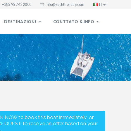
+385 95 742 2000
info@yachtholiday.com
IT
DESTINAZIONI
CONTTATO & INFO
K NOW to book this boat immediately, or
REQUEST to receive an offer based on your
.