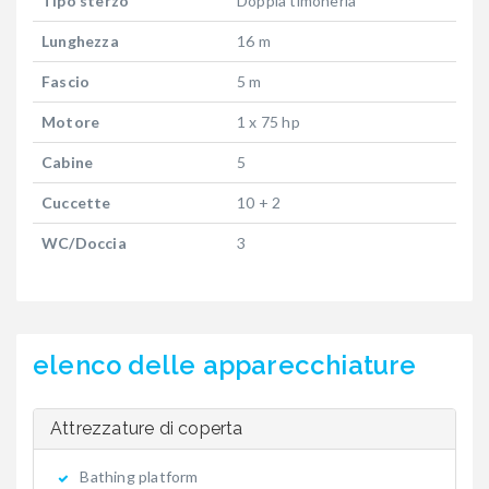
Tipo sterzo
Doppia timoneria
Lunghezza
16 m
Fascio
5 m
Motore
1 x 75 hp
Cabine
5
Cuccette
10 + 2
WC/Doccia
3
elenco delle apparecchiature
Attrezzature di coperta
Bathing platform