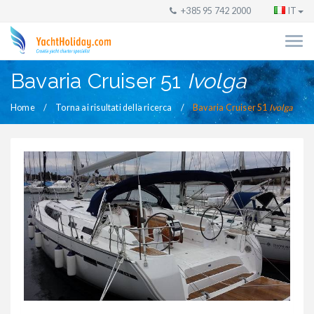
+385 95 742 2000
IT
Bavaria Cruiser 51
Ivolga
Home
Torna ai risultati della ricerca
Bavaria Cruiser 51
Ivolga