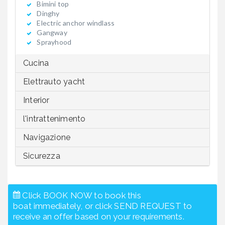
Bimini top
Dinghy
Electric anchor windlass
Gangway
Sprayhood
Cucina
Elettrauto yacht
Interior
l'intrattenimento
Navigazione
Sicurezza
Click BOOK NOW to book this
boat immediately, or click SEND REQUEST to
receive an offer based on your requirements.