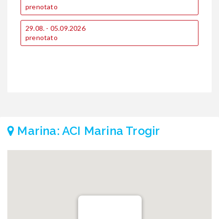
prenotato
p
29.08. - 05.09.2026
2
prenotato
p
Marina: ACI Marina Trogir