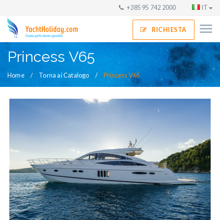
+385 95 742 2000
IT
RICHIESTA
Princess V65
Home
Torna ai Catalogo
Princess V65