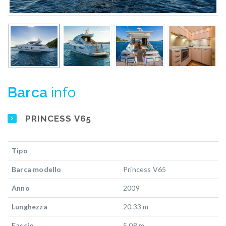
Barca
info
PRINCESS V65
Tipo
Barca modello
Princess V65
Anno
2009
Lunghezza
20.33 m
Fascio
5.08 m