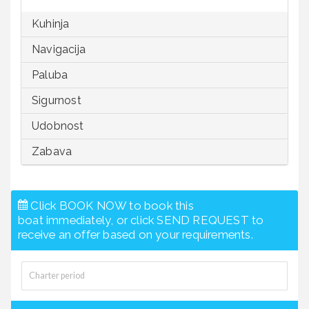
Kuhinja
Navigacija
Paluba
Sigurnost
Udobnost
Zabava
Click BOOK NOW to book this
boat immediately, or click SEND REQUEST to
receive an offer based on your requirements.