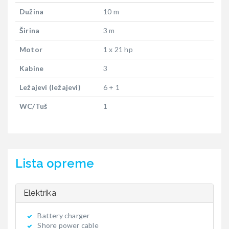
Dužina
10 m
Širina
3 m
Motor
1 x 21 hp
Kabine
3
Ležajevi (ležajevi)
6 + 1
WC/Tuš
1
Lista opreme
Elektrika
Battery charger
Shore power cable