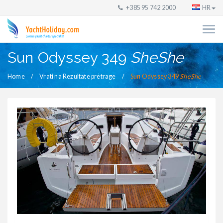
+385 95 742 2000
HR
Sun Odyssey 349
SheShe
Home
Vrati na Rezultate pretrage
Sun Odyssey 349
SheShe