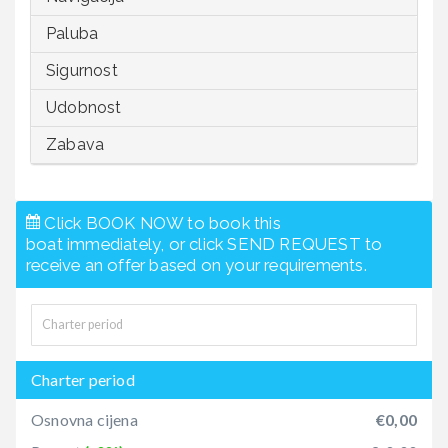
Paluba
Sigurnost
Udobnost
Zabava
Click BOOK NOW to book this
boat immediately, or click SEND REQUEST to
receive an offer based on your requirements.
Charter period
Osnovna cijena
€0,00