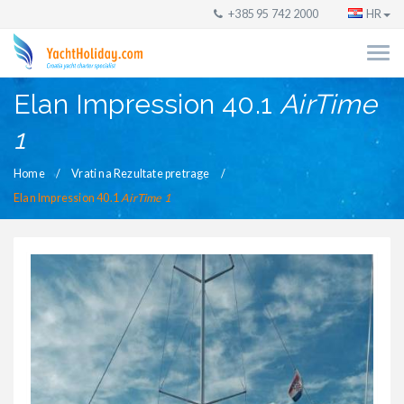
+385 95 742 2000
HR
Elan Impression 40.1
AirTime
1
Home
Vrati na Rezultate pretrage
Elan Impression 40.1
AirTime 1