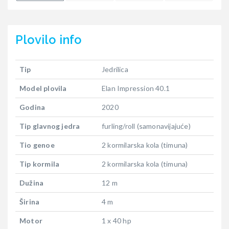
Plovilo
info
Tip
Jedrilica
Model plovila
Elan Impression 40.1
Godina
2020
Tip glavnog jedra
furling/roll (samonavijajuće)
Tio genoe
2 kormilarska kola (timuna)
Tip kormila
2 kormilarska kola (timuna)
Dužina
12 m
Širina
4 m
Motor
1 x 40 hp