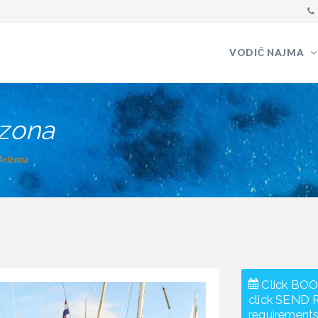
VODIČ NAJMA
izona
Arizona
Click BOO
click SEND 
requirements