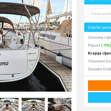
Charter peri
Osnovna cije
Popust
(-0%
Krajnja cije
Obavezni tr
Dodatni troš