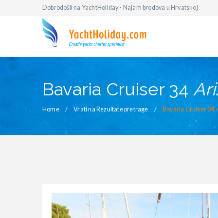
Dobrodošli na YachtHoliday - Najam brodova u Hrvatskoj
Bavaria Cruiser 34
Ar
Home
Vrati na Rezultate pretrage
Bavaria Cruiser 34