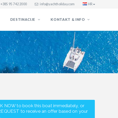
+385 95 742 2000
info@yachtholiday.com
HR
DESTINACIJE
KONTAKT & INFO
K NOW to book this boat immediately, or
REQUEST to receive an offer based on your
.