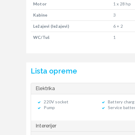
Motor
1 x 28 hp
Kabine
3
Ležajevi (ležajevi)
6 + 2
WC/Tuš
1
Lista opreme
Elektrika
220V socket
Battery charg
Pump
Service batte
Intererijer