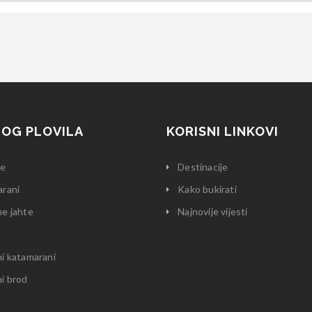
OG PLOVILA
KORISNI LINKOVI
ce
Destinacije
rani
Kako bukirati
e jahte
Najnovije vijesti
i katamarani
i brod