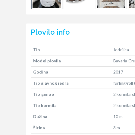
Plovilo
info
Tip
Jedrilica
Model plovila
Bavaria Cru
Godina
2017
Tip glavnog jedra
furling/roll
Tio genoe
2 kormilars
Tip kormila
2 kormilars
Dužina
10 m
Širina
3 m