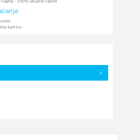
e najma - 100% ukupne cijene
aćanja
ansfer
tne kartice
12.09. - 19.
Bukirano