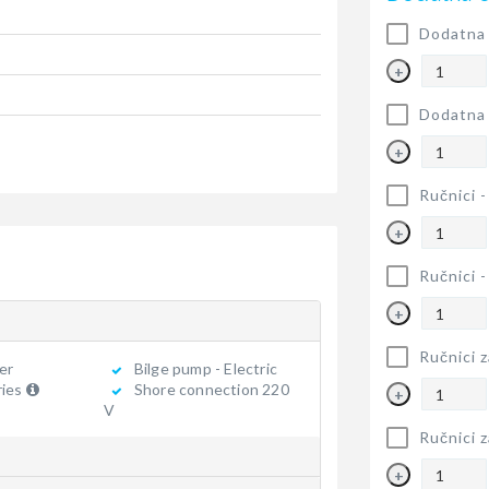
Dodatna 
+
Dodatna 
+
Ručnici 
+
Ručnici 
+
Ručnici z
er
Bilge pump - Electric
ries
Shore connection 220
+
V
Ručnici z
+