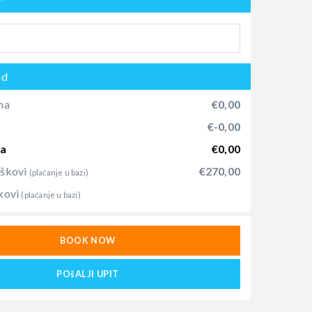
od
na
€0,00
)
€-0,00
na
€0,00
oškovi
€270,00
(plaćanje u bazi)
kovi
(plaćanje u bazi)
BOOK NOW
POšALJI UPIT