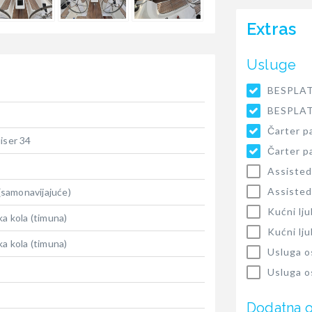
Extras
Usluge
BESPLAT
BESPLAT
Čarter p
iser 34
Čarter p
Assisted
Assisted
 (samonavijajuće)
Kućni lj
ka kola (timuna)
Kućni lj
ka kola (timuna)
Usluga o
Usluga o
Dodatna 