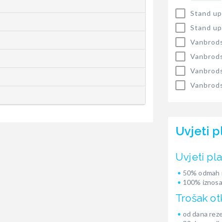
Stand up
Stand up
Vanbrods
Vanbrods
Vanbrods
Vanbrods
Uvjeti p
Uvjeti pl
50% odmah i
100% iznosa
Trošak ot
od dana reze