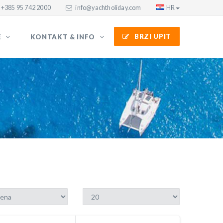
+385 95 742 2000
info@yachtholiday.com
HR
BRZI UPIT
E
KONTAKT & INFO