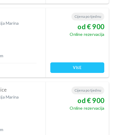
Cijena po tjednu
ija Marina
od € 900
Online rezervacija
 m
VIšE
ice
Cijena po tjednu
ija Marina
od € 900
Online rezervacija
 m