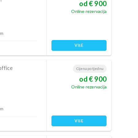
od € 900
Online rezervacija
 m
VIšE
ffice
Cijena po tjednu
od € 900
Online rezervacija
 m
VIšE