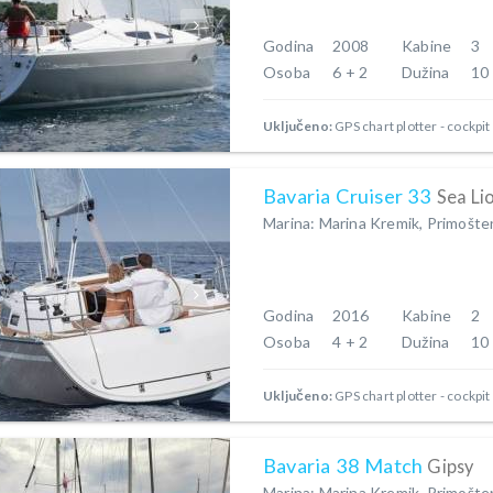
Godina
2008
Kabine
3
Osoba
6 + 2
Dužina
10
Uključeno:
GPS chart plotter - cockpit
Bavaria Cruiser 33
Sea Li
Marina: Marina Kremik, Primošte
Godina
2016
Kabine
2
Osoba
4 + 2
Dužina
10
Uključeno:
GPS chart plotter - cockpit
Bavaria 38 Match
Gipsy
Marina: Marina Kremik, Primošte