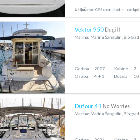
Uključeno:
GPS chart plotter - cockpit
Vektor 950
Dugi II
Marina: Marina Šangulin, Biograd
Godina
2007
Kabine
2
Osoba
4 + 1
Dužina
10
Dufour 41
No Worries
Marina: Marina Šangulin, Biograd
Godina
2024
Kabine
3