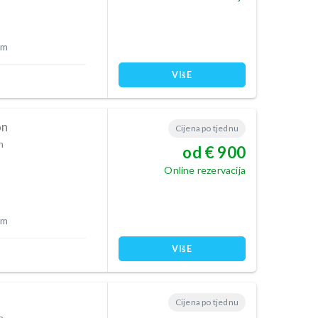
 m
VIšE
on
Cijena po tjednu
n
od € 900
Online rezervacija
 m
VIšE
Cijena po tjednu
n