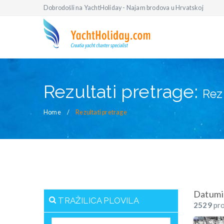
Dobrodošli na YachtHoliday - Najam brodova u Hrvatskoj
Rezultati pretrage:
Rez
Home
Rezultati pretrage
Datumi
TRAŽILICA PLOVILA
2529
pro