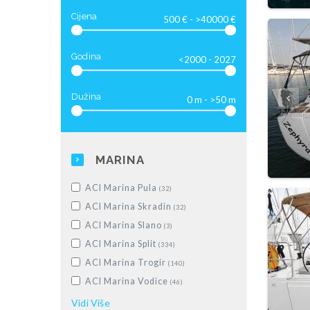
Luksuzna motorna jahta
(28)
Cijena
Godina
Dužina
MARINA
ACI Marina Pula
(32)
ACI Marina Skradin
(32)
ACI Marina Slano
(3)
ACI Marina Split
(334)
ACI Marina Trogir
(140)
ACI Marina Vodice
(46)
Dubrovnik, Komolac, ACI Marina
Vidi
Više