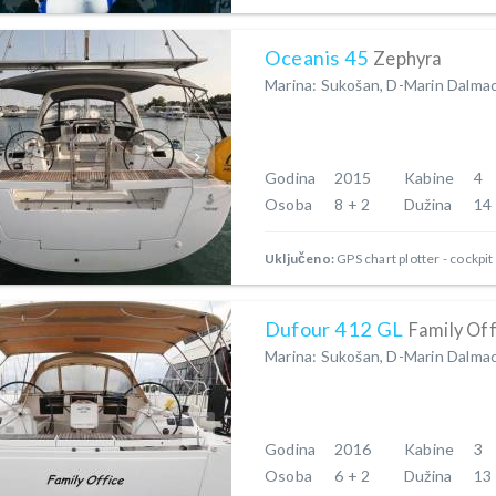
Oceanis 45
Zephyra
Marina: Sukošan, D-Marin Dalmac
Godina
2015
Kabine
4
Osoba
8 + 2
Dužina
14
Uključeno:
GPS chart plotter - cockpit
Dufour 412 GL
Family Off
Marina: Sukošan, D-Marin Dalmac
Godina
2016
Kabine
3
Osoba
6 + 2
Dužina
13