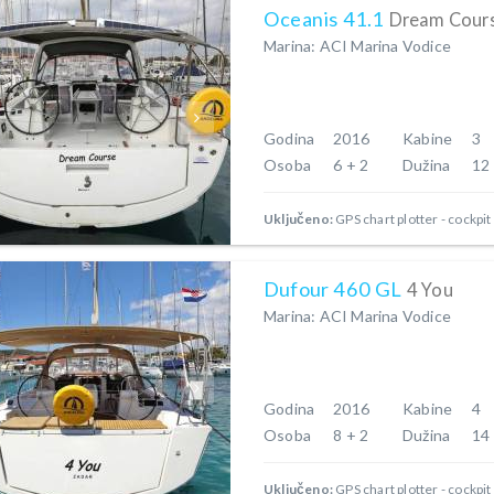
Oceanis 41.1
Dream Cour
Marina: ACI Marina Vodice
Godina
2016
Kabine
3
Osoba
6 + 2
Dužina
12
Uključeno:
GPS chart plotter - cockpit
Dufour 460 GL
4 You
Marina: ACI Marina Vodice
Godina
2016
Kabine
4
Osoba
8 + 2
Dužina
14
Uključeno:
GPS chart plotter - cockpit