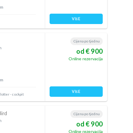
 m
VIšE
Cijena po tjednu
n
od € 900
Online rezervacija
 m
VIšE
lotter - cockpit
Bird
Cijena po tjednu
n
od € 900
Online rezervacija