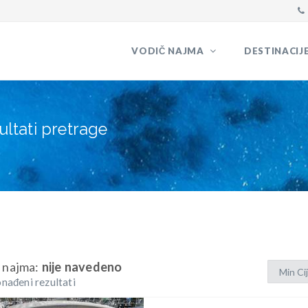
VODIČ NAJMA
DESTINACIJ
ultati pretrage
 najma:
nije navedeno
nađeni rezultati