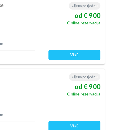
se
Cijena po tjednu
od € 900
Online rezervacija
 m
VIšE
Cijena po tjednu
od € 900
Online rezervacija
 m
VIšE