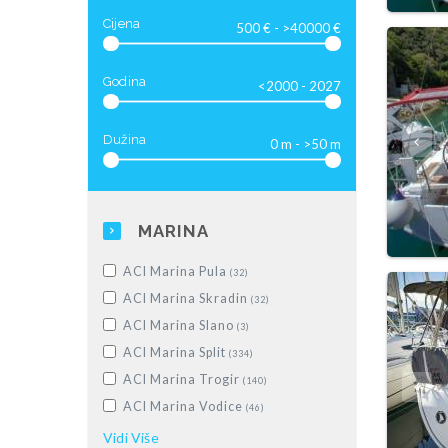
Luksuzna motorna jahta
(28)
Cijena
Godina
Dužina
MARINA
ACI Marina Pula
(32)
ACI Marina Skradin
(32)
ACI Marina Slano
(3)
ACI Marina Split
(334)
ACI Marina Trogir
(140)
ACI Marina Vodice
(46)
Dubrovnik, Komolac, ACI Marina
Vidi
Više