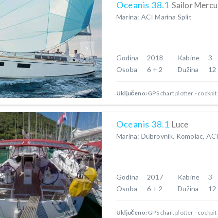
Oceanis 38.1
Sailor Mercu
Marina: ACI Marina Split
Godina
2018
Kabine
3
Osoba
6 + 2
Dužina
12
Uključeno:
GPS chart plotter - cockpit
Oceanis 38.1
Luce
Marina: Dubrovnik, Komolac, AC
Godina
2017
Kabine
3
Osoba
6 + 2
Dužina
12
Uključeno:
GPS chart plotter - cockpit