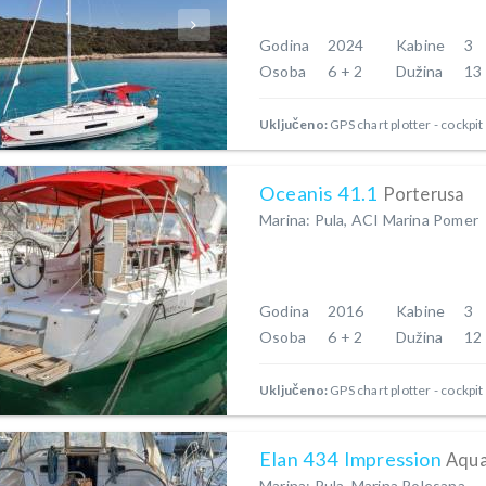
Godina
2024
Kabine
3
Osoba
6 + 2
Dužina
13
Uključeno:
GPS chart plotter - cockpit
Oceanis 41.1
Porterusa
Marina: Pula, ACI Marina Pomer
Godina
2016
Kabine
3
Osoba
6 + 2
Dužina
12
Uključeno:
GPS chart plotter - cockpit
Elan 434 Impression
Aqua
Marina: Pula, Marina Polesana