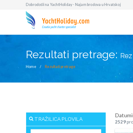
Dobrodošli na YachtHoliday - Najam brodova u Hrvatskoj
Rezultati pretrage:
Rez
Home
Rezultati pretrage
Datumi
TRAŽILICA PLOVILA
2529
pro