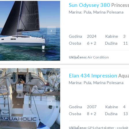
Sun Odyssey 380
Princess
Marina: Pula, Marina Polesana
Godina
2024
Kabine
3
Osoba
6 + 2
Dužina
11
Uključeno:
Air Condition
Elan 434 Impression
Aqua
Marina: Pula, Marina Polesana
Godina
2007
Kabine
4
Osoba
8 + 2
Dužina
13
Uključeno:
GPS chart plotter - cockpit