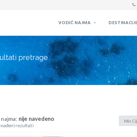
VODIČ NAJMA
DESTINACIJ
ultati pretrage
 najma:
nije navedeno
nađeni rezultati