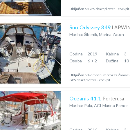
Uključeno:
GPS chart plotter - cockpit
Sun Odyssey 349
LAPWI
Marina: Šibenik, Marina Zaton
Godina
2019
Kabine
3
Osoba
6 + 2
Dužina
10
Uključeno:
Pomoćni motor za čamac
GPS chart plotter - cockpit
Oceanis 41.1
Porterusa
Marina: Pula, ACI Marina Pomer
Godina
2016
Kabine
3