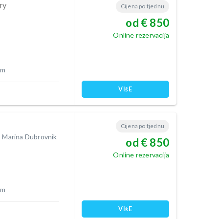
ry
Cijena po tjednu
od € 850
Online rezervacija
 m
VIšE
Cijena po tjednu
I Marina Dubrovnik
od € 850
Online rezervacija
 m
VIšE