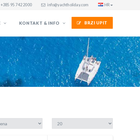
+385 95 742 2000
info@yachtholiday.com
HR
BRZI UPIT
E
KONTAKT & INFO