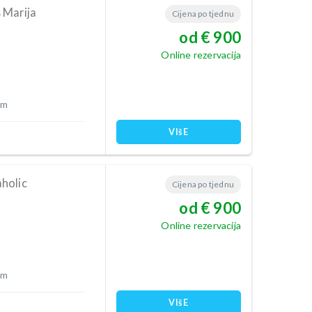
 Marija
Cijena po tjednu
od € 900
Online rezervacija
 m
VIšE
holic
Cijena po tjednu
od € 900
Online rezervacija
 m
VIšE