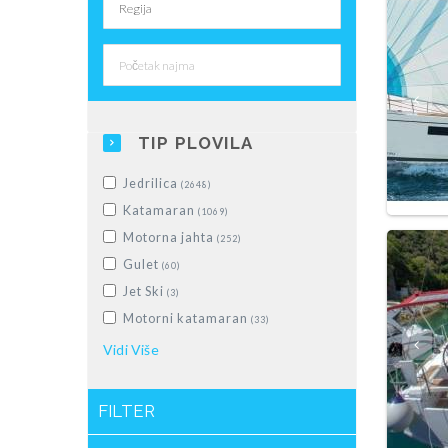
TIP PLOVILA
Jedrilica
(2648)
Katamaran
(1069)
Motorna jahta
(252)
Gulet
(60)
Jet Ski
(3)
Motorni katamaran
(33)
Gumenjak
Vidi
Više
(28)
Motorna brodica
(228)
Motorsailer
(5)
FILTER
Luksuzna jedrilica
(10)