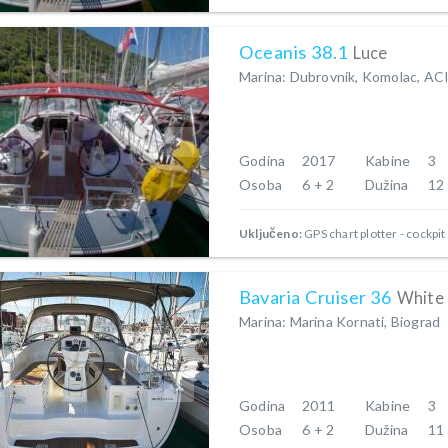
Oceanis 38.1
Luce
Marina: Dubrovnik, Komolac, AC
Godina
2017
Kabine
3
Osoba
6 + 2
Dužina
12
Uključeno:
GPS chart plotter - cockpit
Bavaria Cruiser 36
White 
Marina: Marina Kornati, Biograd
Godina
2011
Kabine
3
Osoba
6 + 2
Dužina
11