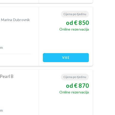
Cijena po tjednu
I Marina Dubrovnik
od € 850
Online rezervacija
 m
VIšE
Pearl B
Cijena po tjednu
od € 870
Online rezervacija
 m