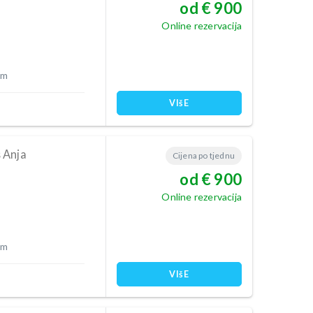
od € 900
Online rezervacija
 m
VIšE
 Anja
Cijena po tjednu
od € 900
Online rezervacija
 m
VIšE