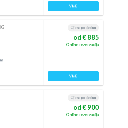
VIšE
NG
Cijena po tjednu
od € 885
Online rezervacija
 m
VIšE
Cijena po tjednu
od € 900
Online rezervacija