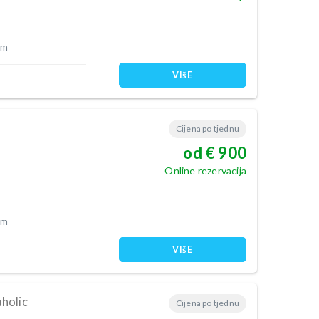
 m
VIšE
Cijena po tjednu
od € 900
Online rezervacija
 m
VIšE
holic
Cijena po tjednu