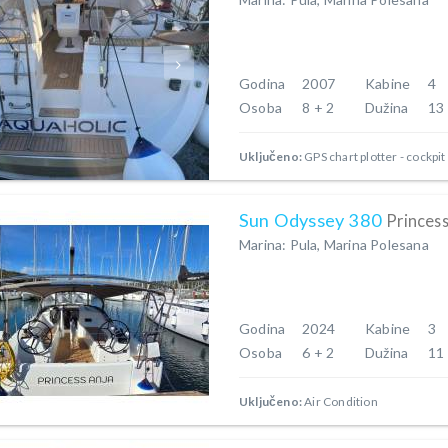
Godina
2007
Kabine
4
Osoba
8 + 2
Dužina
13
Uključeno:
GPS chart plotter - cockpit
Sun Odyssey 380
Princess
Marina: Pula, Marina Polesana
Godina
2024
Kabine
3
Osoba
6 + 2
Dužina
11
Uključeno:
Air Condition