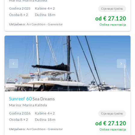
Marina: Marina Kaštela
Godina
2025
Kabine
4 + 2
Cijena po tjednu
Osoba
8 + 2
Dužina
18 m
od € 27.120
Uključeno:
Air Condition
Generator
Online rezervacija
Sunreef 60
Sea Dreams
Marina: Marina Kaštela
Godina
2026
Kabine
4 + 2
Cijena po tjednu
Osoba
8 + 2
Dužina
18 m
od € 27.120
Uključeno:
Air Condition
Generator
Online rezervacija