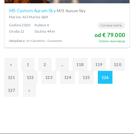
MS Custom Aurum Sky
M/S Aurum Sky
Marina: ACI Marina Split
Godina
2020
Kabine
6
Cijena po tjednu
Osoba
12
Dužina
44 m
od € 79.000
Uključeno:
Air Condition
Generator
Online rezervacija
«
1
2
...
118
119
120
121
122
123
124
125
126
127
»