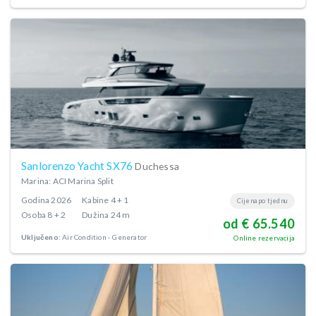
Sanlorenzo Yacht SX76
Duchessa
Marina: ACI Marina Split
Godina
2026
Kabine
4 + 1
Cijena po tjednu
Osoba
8 + 2
Dužina
24 m
od € 65.540
Uključeno:
Air Condition
Generator
Online rezervacija