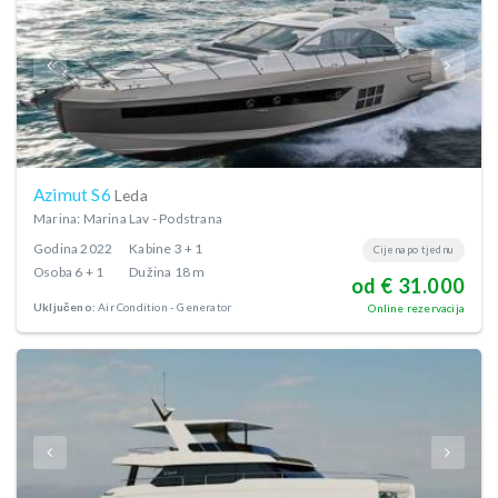
Azimut S6
Leda
Marina: Marina Lav - Podstrana
Godina
2022
Kabine
3 + 1
Cijena po tjednu
Osoba
6 + 1
Dužina
18 m
od € 31.000
Uključeno:
Air Condition
Generator
Online rezervacija