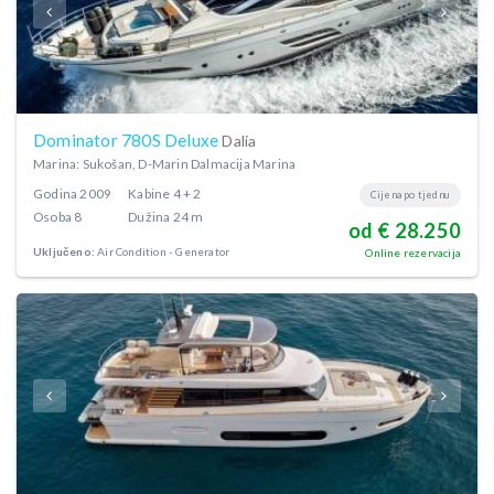
Dominator 780S Deluxe
Dalia
Marina: Sukošan, D-Marin Dalmacija Marina
Godina
2009
Kabine
4 + 2
Cijena po tjednu
Osoba
8
Dužina
24 m
od € 28.250
Uključeno:
Air Condition
Generator
Online rezervacija