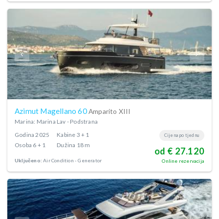
Azimut Magellano 60
Amparito XIII
Marina: Marina Lav - Podstrana
Godina
2025
Kabine
3 + 1
Cijena po tjednu
Osoba
6 + 1
Dužina
18 m
od € 27.120
Uključeno:
Air Condition
Generator
Online rezervacija