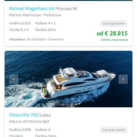
Azimut Magellano 66
Princess M
Marina: Marina Lav - Podstrana
Godina
2025
Kabine
4 + 1
Cijena po tjednu
Osoba
8 + 2
Dužina
20 m
od € 28.815
Uključeno:
Air Condition
Generator
Online rezervacija
Deauville 760
Lukas
Marina: ACI Marina Split
Godina
2008
Kabine
4
Cijena po tjednu
Osoba
8
Dužina
24 m