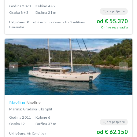
Godina
2023
Kabine
4 + 2
Cijena po tjednu
Osoba
8 + 3
Dužina
21 m
od € 55.370
Uključeno:
Pomoćni motor za čamac
Air Condition
Generator
Online rezervacija
Navilux
Navilux
Marina: Gradska luka Split
Godina
2011
Kabine
6
Cijena po tjednu
Osoba
12
Dužina
37 m
od € 62.150
Uključeno:
Air Condition