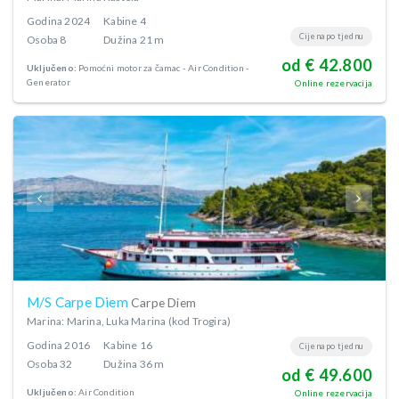
Godina
2024
Kabine
4
Cijena po tjednu
Osoba
8
Dužina
21 m
od € 42.800
Uključeno:
Pomoćni motor za čamac
Air Condition
Generator
Online rezervacija
M/S Carpe Diem
Carpe Diem
Marina: Marina, Luka Marina (kod Trogira)
Godina
2016
Kabine
16
Cijena po tjednu
Osoba
32
Dužina
36 m
od € 49.600
Uključeno:
Air Condition
Online rezervacija