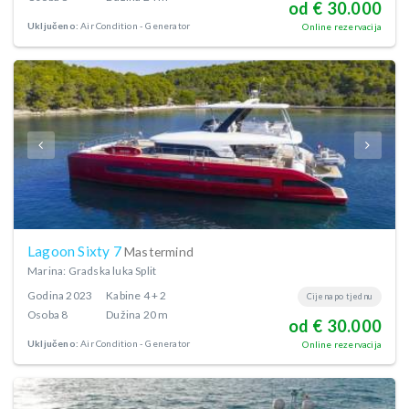
od € 30.000
Uključeno:
Air Condition
Generator
Online rezervacija
Lagoon Sixty 7
Mastermind
Marina: Gradska luka Split
Godina
2023
Kabine
4 + 2
Cijena po tjednu
Osoba
8
Dužina
20 m
od € 30.000
Uključeno:
Air Condition
Generator
Online rezervacija