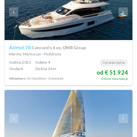
Azimut 78
Concord's 6 ex. OMR Group
Marina: Marina Lav - Podstrana
Godina
2021
Kabine
4
Cijena po tjednu
Osoba
8
Dužina
24 m
od € 51.924
Uključeno:
Air Condition
Generator
Online rezervacija