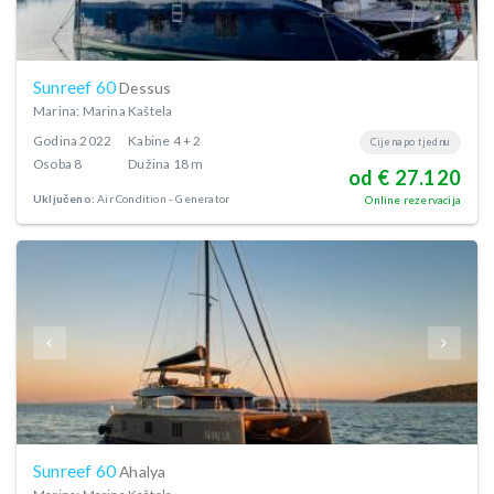
Sunreef 60
Dessus
Marina: Marina Kaštela
Godina
2022
Kabine
4 + 2
Cijena po tjednu
Osoba
8
Dužina
18 m
od € 27.120
Uključeno:
Air Condition
Generator
Online rezervacija
Sunreef 60
Ahalya