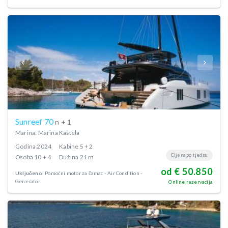
Sunreef 70
n + 1
Marina: Marina Kaštela
Godina
2024
Kabine
5 + 2
Cijena po tjednu
Osoba
10 + 4
Dužina
21 m
od € 50.850
Uključeno:
Pomoćni motor za čamac
Air Condition
Generator
Online rezervacija