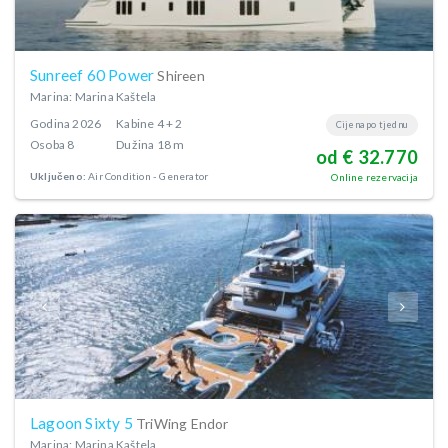
Sunreef 60 Power
Shireen
Marina: Marina Kaštela
Godina
2026
Kabine
4 + 2
Cijena po tjednu
Osoba
8
Dužina
18 m
od € 32.770
Uključeno:
Air Condition
Generator
Online rezervacija
Lagoon Sixty 5
TriWing Endor
Marina: Marina Kaštela