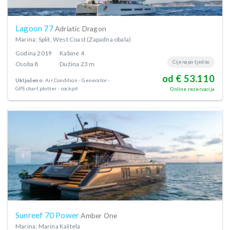
Lagoon 77
Adriatic Dragon
Marina: Split, West Coast (Zapadna obala)
Godina
2019
Kabine
4
Cijena po tjednu
Osoba
8
Dužina
23 m
od € 53.110
Uključeno:
Air Condition
Generator
GPS chart plotter - cockpit
Online rezervacija
Sunreef 70 Power
Amber One
Marina: Marina Kaštela