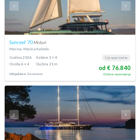
Sunreef 70
Midori
Marina: Marina Kaštela
Godina
2026
Kabine
3 + 4
Cijena po tjednu
Osoba
6 + 4
Dužina
21 m
od € 76.840
Uključeno:
Generator
Online rezervacija