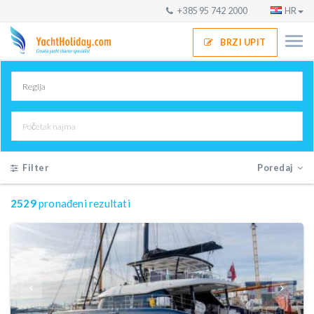
+385 95 742 2000
HR
BRZI UPIT
Filter
Poredaj
2529
pronađeni rezultati