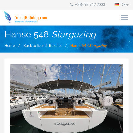
+385 95 742 2000
DE
Hanse 548
Stargazing
Home
Back to Search Results
Hanse 548
Stargazing