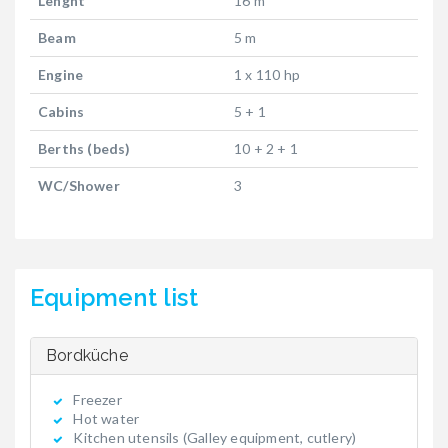
Lenght
16 m
Beam
5 m
Engine
1 x 110 hp
Cabins
5 + 1
Berths (beds)
10 + 2 + 1
WC/Shower
3
Equipment list
Bordküche
Freezer
Hot water
Kitchen utensils (Galley equipment, cutlery)