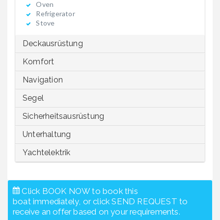
Oven
Refrigerator
Stove
Deckausrüstung
Komfort
Navigation
Segel
Sicherheitsausrüstung
Unterhaltung
Yachtelektrik
Click BOOK NOW to book this
boat immediately, or click SEND REQUEST to
receive an offer based on your requirements.