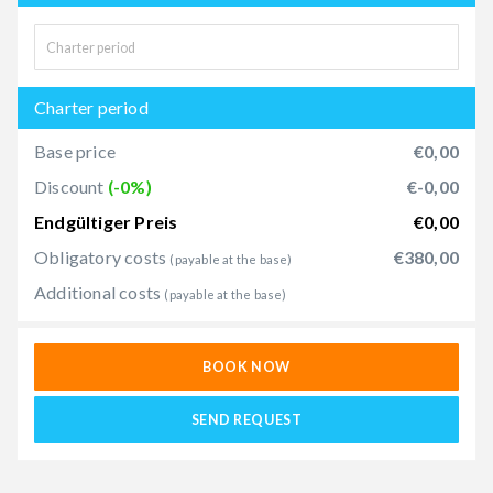
Charter period
Base price
€0,00
Discount
(-0%)
€-0,00
Endgültiger Preis
€0,00
Obligatory costs
€380,00
(payable at the base)
Additional costs
(payable at the base)
BOOK NOW
SEND REQUEST