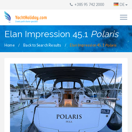
+385 95 742 2000
DE
Elan Impression 45.1
Polaris
Home
Back to Search Results
Elan Impression 45.1
Polaris