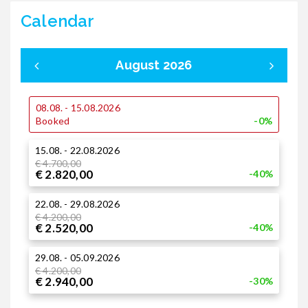
Calendar
August 2026
08.08. - 15.08.2026
0
Booked
-0%
15.08. - 22.08.2026
1
€ 4.700,00
€
€ 2.820,00
€
-40%
22.08. - 29.08.2026
1
€ 4.200,00
€ 2.520,00
-40%
2
29.08. - 05.09.2026
€
€
€ 4.200,00
€ 2.940,00
-30%