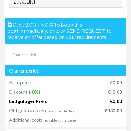
Zusätzlich
Click BOOK NOW to book this
boat immediately, or click SEND REQUEST to
receive an offer based on your requirements.
Charter period
Base price
€0,00
Discount
(-0%)
€-0,00
Endgültiger Preis
€0,00
Obligatory costs
€330,00
(payable at the base)
Additional costs
(payable at the base)