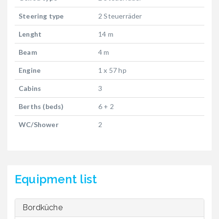
Steering type
2 Steuerräder
Lenght
14 m
Beam
4 m
Engine
1 x 57 hp
Cabins
3
Berths (beds)
6 + 2
WC/Shower
2
Equipment list
Bordküche