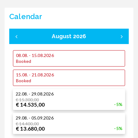
Calendar
August 2026
0
08.08. - 15.08.2026
€
Booked
€
15.08. - 21.08.2026
1
Booked
€
€
22.08. - 29.08.2026
€ 15.300,00
1
€ 14.535,00
-5%
€
€
29.08. - 05.09.2026
€ 14.400,00
2
€ 13.680,00
-5%
€
€