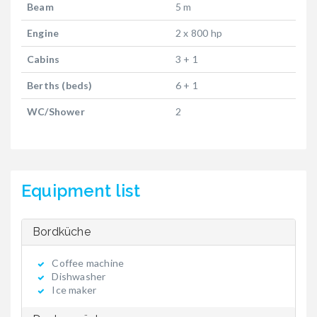
Beam
5 m
Engine
2 x 800 hp
Cabins
3 + 1
Berths (beds)
6 + 1
WC/Shower
2
Equipment list
Bordküche
Coffee machine
Dishwasher
Ice maker