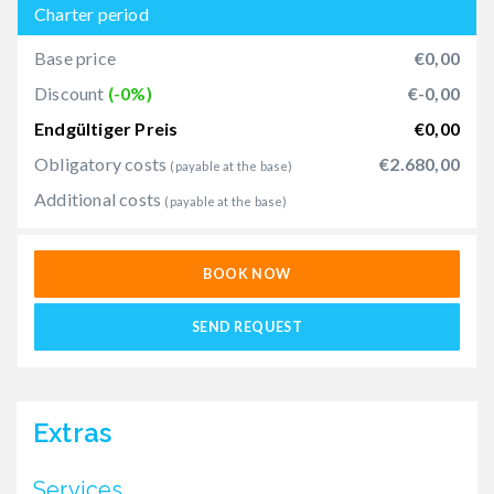
Charter period
Base price
€0,00
Discount
(-0%)
€-0,00
Endgültiger Preis
€0,00
Obligatory costs
€2.680,00
(payable at the base)
Additional costs
(payable at the base)
BOOK NOW
SEND REQUEST
Extras
Services