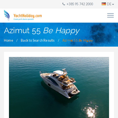
+385 95 742 2000
DE
Azimut 55
Be Happy
Home
Back to Search Results
Azimut 55
Be Happy