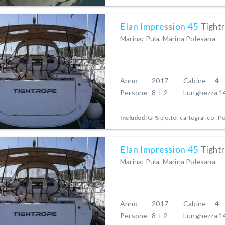
Elan Impression 45
Tight
Marina: Pula, Marina Polesana
Anno
2017
Cabine
4
Persone
8 + 2
Lunghezza
1
Included:
GPS plotter cartografico - P
Elan Impression 45
Tight
Marina: Pula, Marina Polesana
Anno
2017
Cabine
4
Persone
8 + 2
Lunghezza
1