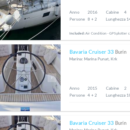
Anno
2016
Cabine
4
Persone
8 + 2
Lunghezza
1
Included:
Air Condition
GPS plotter c
Bavaria Cruiser 33
Burin
Marina: Marina Punat, Krk
Anno
2015
Cabine
2
Persone
4 + 2
Lunghezza
1
Bavaria Cruiser 33
Burin
Marina: Marina Punat, Krk