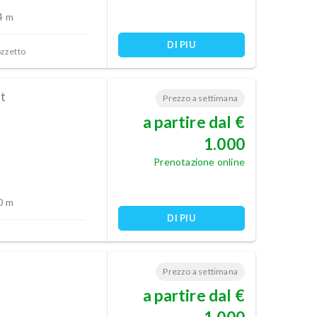
4 m
DI PIU
ozzetto
t
Prezzo a settimana
a partire dal €
1.000
Prenotazione online
0 m
DI PIU
Prezzo a settimana
a partire dal €