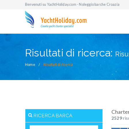
Benvenuti su YachtHoliday.com - Noleggio barche Croazia
Risultati di ricerca:
Risu
Home
Risultati di ricerca
Charte
RICERCA BARCA
2529
ris