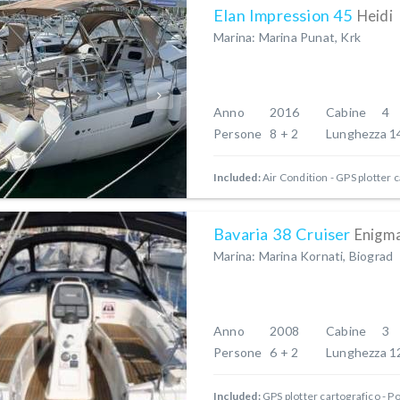
Elan Impression 45
Heidi
Marina: Marina Punat, Krk
Anno
2016
Cabine
4
Persone
8 + 2
Lunghezza
1
Included:
Air Condition
GPS plotter c
Bavaria 38 Cruiser
Enigm
Marina: Marina Kornati, Biograd
Anno
2008
Cabine
3
Persone
6 + 2
Lunghezza
1
Included:
GPS plotter cartografico - P