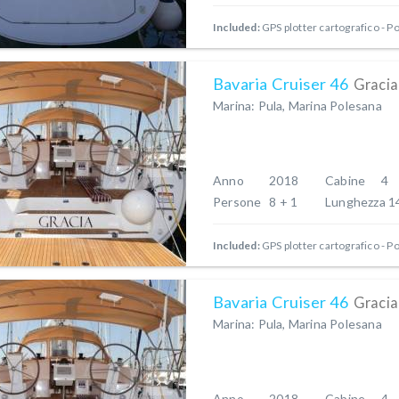
Included:
GPS plotter cartografico - P
Bavaria Cruiser 46
Gracia
Marina: Pula, Marina Polesana
Anno
2018
Cabine
4
Persone
8 + 1
Lunghezza
1
Included:
GPS plotter cartografico - P
Bavaria Cruiser 46
Gracia
Marina: Pula, Marina Polesana
Anno
2018
Cabine
4