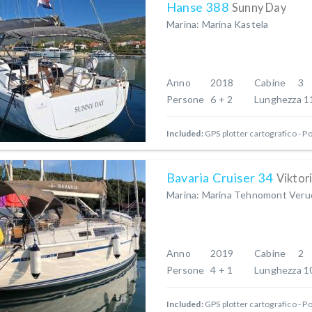
Hanse 388
Sunny Day
Marina: Marina Kastela
Anno
2018
Cabine
3
Persone
6 + 2
Lunghezza
1
Included:
GPS plotter cartografico - P
Bavaria Cruiser 34
Viktor
Marina: Marina Tehnomont Verud
Anno
2019
Cabine
2
Persone
4 + 1
Lunghezza
1
Included:
GPS plotter cartografico - P