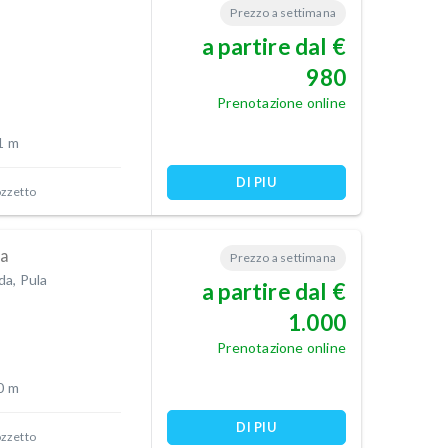
Prezzo a settimana
a partire dal €
980
Prenotazione online
1 m
DI PIU
ozzetto
ia
Prezzo a settimana
a, Pula
a partire dal €
1.000
Prenotazione online
0 m
DI PIU
ozzetto