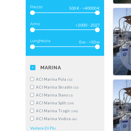
Motor yacht di lusso
(28)
Prezzo
Anno
Lunghezza
MARINA
ACI Marina Pula
(32)
ACI Marina Skradin
(32)
ACI Marina Slano
(3)
ACI Marina Split
(334)
ACI Marina Trogir
(140)
ACI Marina Vodice
(46)
Dubrovnik, Komolac, ACI Marina
Vedere
Di Piu