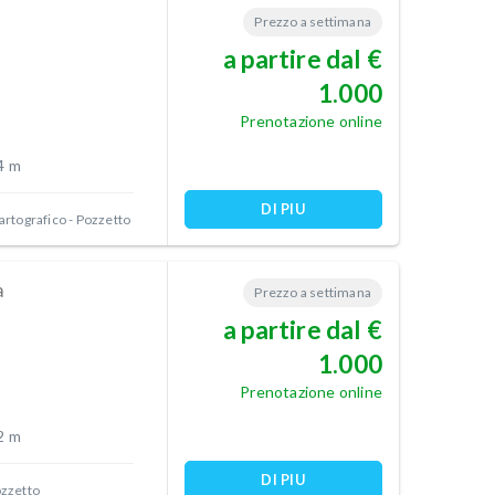
Prezzo a settimana
a partire dal €
1.000
Prenotazione online
4 m
DI PIU
artografico - Pozzetto
a
Prezzo a settimana
a partire dal €
1.000
Prenotazione online
2 m
DI PIU
ozzetto