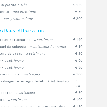
-
al giorno + cibo
€ 160
mento -
una direzione
€ 80
 -
per prenotazione
€ 200
o Barca Attrezzatura
oter sottomarino -
a settimana
€ 140
ani da spiaggia -
a settimana / persona
€ 10
tura da pesca -
a settimana
€ 50
e -
a settimana
€ 60
e -
a settimana
€ 80
or cooler -
a settimana
€ 100
 salvagente autogonfiabili -
a settimana /
€
20
 scooter -
a settimana
€ 80
ore -
a settimana
€ 100
 e asciugamani extra -
per prenotazione
€ 150