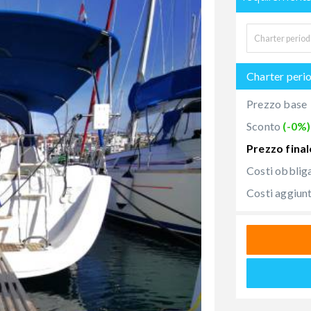
Charter peri
Prezzo base
Sconto
(-0%)
Prezzo final
Costi obblig
Costi aggiunt