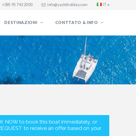
+385 95 742 2000
info@yachtholiday.com
IT
DESTINAZIONI
CONTTATO & INFO
K NOW to book this boat immediately, or
REQUEST to receive an offer based on your
.