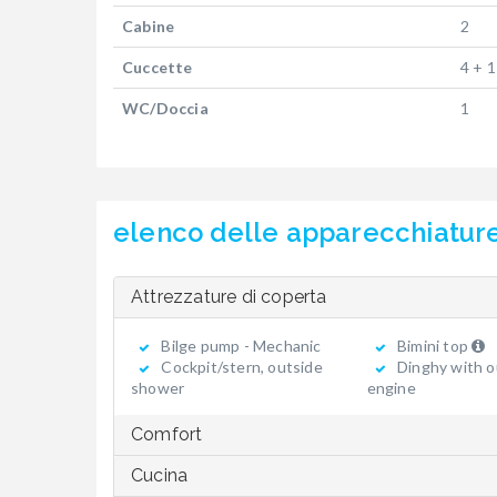
Cabine
2
Cuccette
4 + 1
WC/Doccia
1
elenco delle apparecchiatur
Attrezzature di coperta
Bilge pump - Mechanic
Bimini top
Cockpit/stern, outside
Dinghy with o
shower
engine
Comfort
Cucina