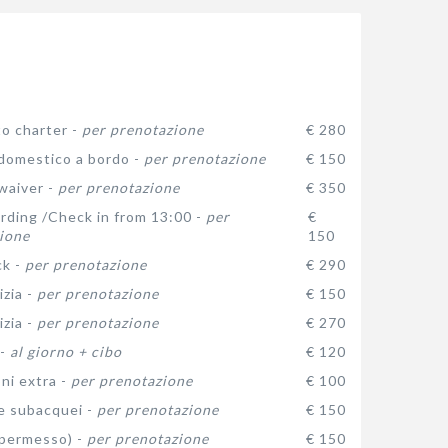
o charter -
per prenotazione
€ 280
domestico a bordo -
per prenotazione
€ 150
waiver -
per prenotazione
€ 350
arding /Check in from 13:00 -
per
€
ione
150
ck -
per prenotazione
€ 290
izia -
per prenotazione
€ 150
izia -
per prenotazione
€ 270
 -
al giorno + cibo
€ 120
ni extra -
per prenotazione
€ 100
e subacquei -
per prenotazione
€ 150
(permesso) -
per prenotazione
€ 150