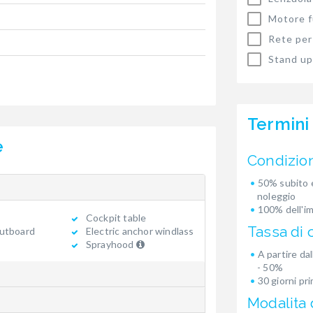
Motore f
Rete per 
Stand up
Termini
e
Condizio
50% subito e
noleggio
100% dell'i
Cockpit table
Tassa di 
utboard
Electric anchor windlass
Sprayhood
A partire dal
- 50%
30 giorni pr
Modalita