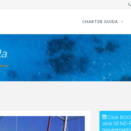
CHARTER GUIDA
la
Paola
Click BOO
click SEND 
requirements