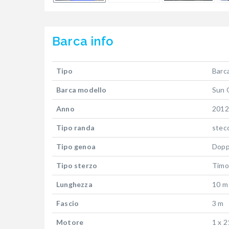
Barca
info
Tipo
Barca
Barca modello
Sun 
Anno
2012
Tipo randa
stec
Tipo genoa
Dopp
Tipo sterzo
Timo
Lunghezza
10 m
Fascio
3 m
Motore
1 x 2