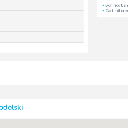
Bonifico ban
Carte di cre
odolski