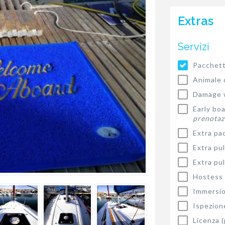
Extras
Servizi
Pacchett
Animale 
Damage 
Early bo
prenotaz
Extra pa
Extra pul
Extra pul
Hostess
Immersio
Ispezion
Licenza 