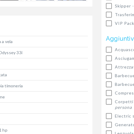
Skipper 
Trasferi
VIP Pack
Aggiuntiv
 a vela
Acquasco
Odyssey 33i
Asciugam
Attrezza
cata
Barbecu
Barbecu
ia timoneria
Compress
ne
Corpetti
persona
Electric
Generat
1 hp
Lenzuola