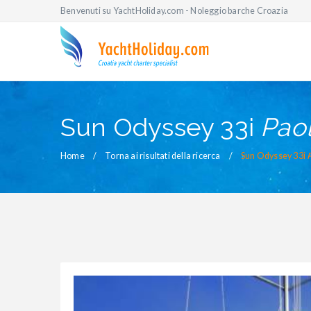
Benvenuti su YachtHoliday.com - Noleggio barche Croazia
Sun Odyssey 33i
Pao
Home
Torna ai risultati della ricerca
Sun Odyssey 33i