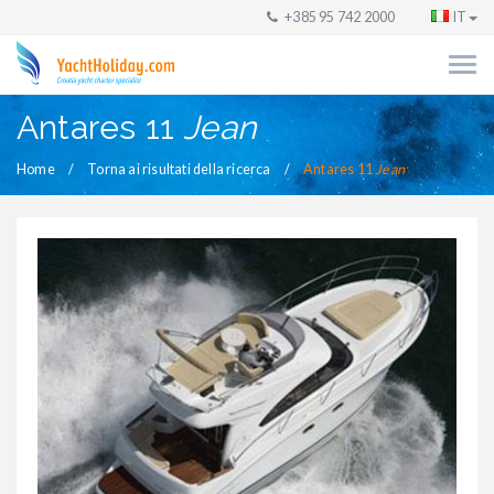
+385 95 742 2000
IT
Antares 11
Jean
Home
Torna ai risultati della ricerca
Antares 11
Jean