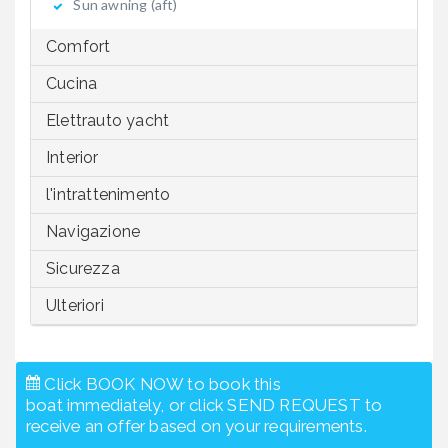
Sun awning (aft)
Comfort
Cucina
Elettrauto yacht
Interior
l'intrattenimento
Navigazione
Sicurezza
Ulteriori
Click BOOK NOW to book this
boat immediately, or click SEND REQUEST to
receive an offer based on your requirements.