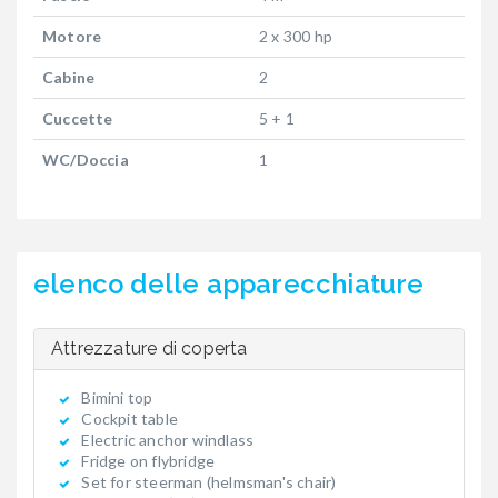
Motore
2 x 300 hp
Cabine
2
Cuccette
5 + 1
WC/Doccia
1
elenco delle apparecchiature
Attrezzature di coperta
Bimini top
Cockpit table
Electric anchor windlass
Fridge on flybridge
Set for steerman (helmsman's chair)